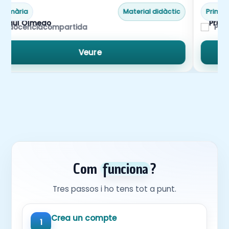
-10%
Primària
Material didàctic
Primàr
docenciacompartida
Pri
Veure
Com
funciona
?
Tres passos i ho tens tot a punt.
Crea un compte
1