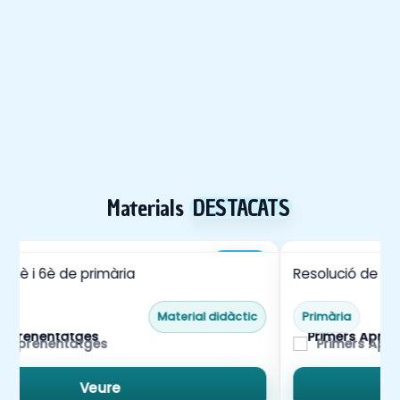
Materials
DESTACATS
4,00€
r 5è i 6è de primària
Resolució de p
Material didàctic
Primària
s Aprenentatges
Primers Apr
Veure