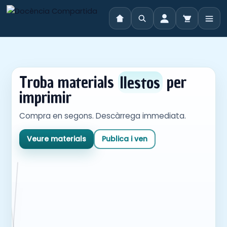
Vés
al
contingut
Troba materials
llestos
per
imprimir
Compra en segons. Descàrrega immediata.
Veure materials
Publica i ven
Marketplace
docent en
català