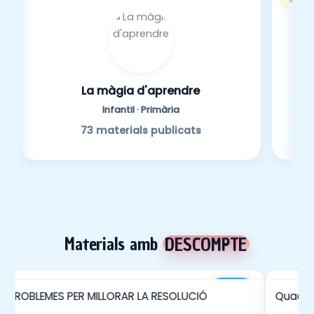
La màgia d'aprendre
Infantil · Primària
73 materials publicats
Materials amb
DESCOMPTE
3,99€
2 PROBLEMES PER MILLORAR LA RESOLUCIÓ
3,59€
Quader