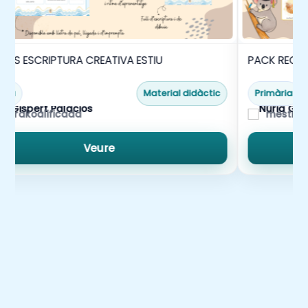
TES ESCRIPTURA CREATIVA ESTIU
PACK RECUR
ària
Material didàctic
Primària
strakoalificada
mestrak
Veure