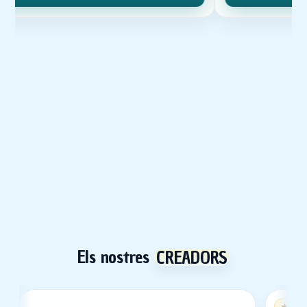
Els nostres
CREADORS
★
Crea