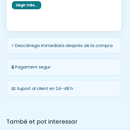
L’objectiu és estimular la imaginació, l’expressió
Llegir més…
oral i escrita i la creació de narracions a partir
del suport visual.
⚡ Descàrrega immediata després de la compra
🔒 Pagament segur
📧 Suport al client en 24–48 h
També et pot interessar