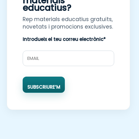
materials
educatius?
Rep materials educatius gratuïts,
novetats i promocions exclusives.
Introdueix el teu correu electrònic*
SUBSCRIURE’M