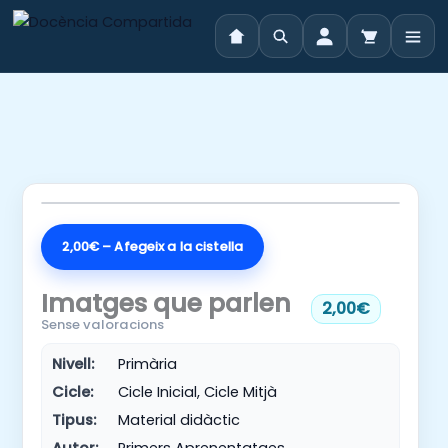
Vés
al
contingut
2,00€ – Afegeix a la cistella
Imatges que parlen
2,00€
Sense valoracions
Nivell:
Primària
Cicle:
Cicle Inicial, Cicle Mitjà
Tipus:
Material didàctic
Autor:
Primers Aprenentatges