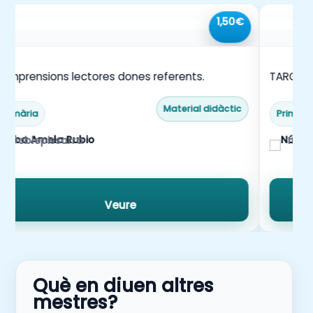
1,50€
omprensions lectores dones referents.
TARGETE
Material didàctic
Primària
Primàri
Doblepissarra
mest
Veure
Què en diuen altres
mestres?