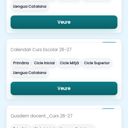
Llengua Catalana
Veure
3,00€
Calendari Curs Escolar 26-27
Primària
Cicle Inicial
Cicle Mitjà
Cicle Superior
Llengua Catalana
Veure
8,00€
Quadern docent_Curs 26-27
5,60€
-30%