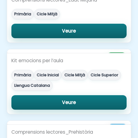
Primària
Cicle Mitjà
Veure
Gratuït
Kit emocions per l’aula
Primària
Cicle Inicial
Cicle Mitjà
Cicle Superior
Llengua Catalana
Veure
3,00€
Comprensions lectores_Prehistòria