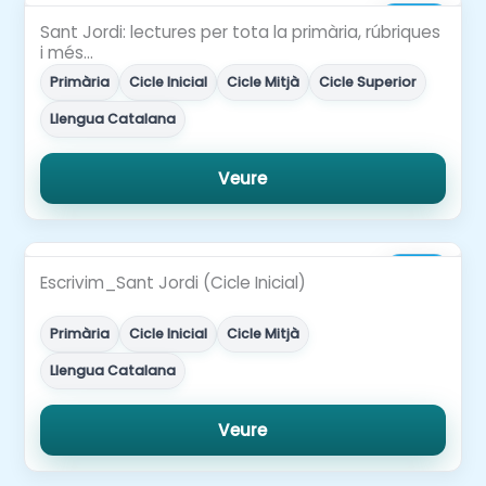
5,00€
Sant Jordi: lectures per tota la primària, rúbriques
i més…
Primària
Cicle Inicial
Cicle Mitjà
Cicle Superior
Llengua Catalana
Veure
1,50€
Escrivim_Sant Jordi (Cicle Inicial)
Primària
Cicle Inicial
Cicle Mitjà
Llengua Catalana
Veure