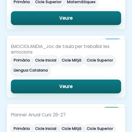
Primària
Cicle Superior
Matemàtiques
Veure
3,00€
EMOCIOLANDIA_Joc de taula per treballar les
emocions
Primària
Cicle Inicial
Cicle Mitjà
Cicle Superior
Llengua Catalana
Veure
Gratuït
Planner Anual Curs 26-27
Primària
Cicle Inicial
Cicle Mitjà
Cicle Superior