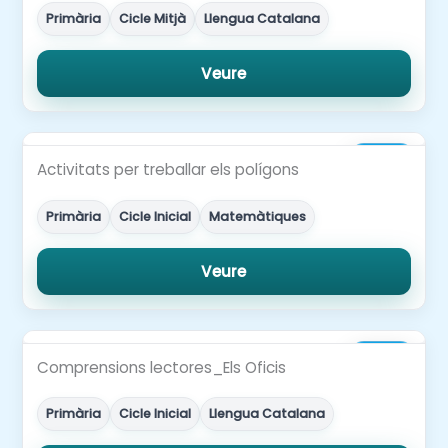
Primària
Cicle Mitjà
Llengua Catalana
Veure
2,00€
Activitats per treballar els polígons
Primària
Cicle Inicial
Matemàtiques
Veure
3,00€
Comprensions lectores_Els Oficis
Primària
Cicle Inicial
Llengua Catalana