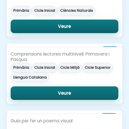
Primària
Cicle Inicial
Ciències Naturals
Veure
3,00€
Comprensions lectores multinivell: Primavera i
Pasqua
Primària
Cicle Inicial
Cicle Mitjà
Cicle Superior
Llengua Catalana
Veure
Gratuït
Guia per fer un poema visual