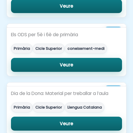
Veure
4,00€
Els ODS per 5è i 6è de primària
Primària
Cicle Superior
coneixement-medi
Veure
3,00€
Dia de la Dona: Material per treballar a l’aula
Primària
Cicle Superior
Llengua Catalana
Veure