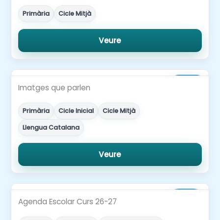
Primària
Cicle Mitjà
Veure
2,00€
Imatges que parlen
Primària
Cicle Inicial
Cicle Mitjà
Llengua Catalana
Veure
5,00€
Agenda Escolar Curs 26-27
4,00€
-20%