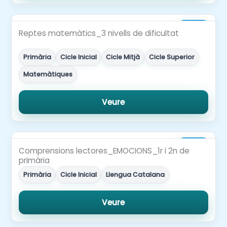
2,00€
Reptes matemàtics_3 nivells de dificultat
Primària
Cicle Inicial
Cicle Mitjà
Cicle Superior
Matemàtiques
Veure
3,00€
Comprensions lectores_EMOCIONS_1r i 2n de
primària
Primària
Cicle Inicial
Llengua Catalana
Veure