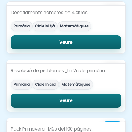
2,50€
Desafiaments nombres de 4 xifres
Primària
Cicle Mitjà
Matemàtiques
Veure
3,00€
Resolució de problemes_1r i 2n de primària
Primària
Cicle Inicial
Matemàtiques
Veure
6,00€
Pack Primavera_Més del 100 pàgines.