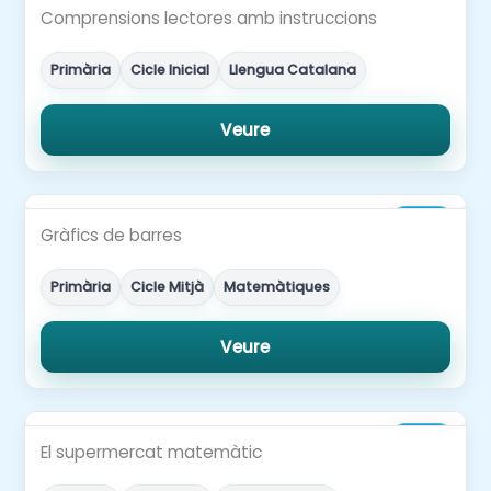
Gratuït
Comprensions lectores amb instruccions
Primària
Cicle Inicial
Llengua Catalana
Veure
1,99€
Gràfics de barres
Primària
Cicle Mitjà
Matemàtiques
Veure
1,99€
El supermercat matemàtic