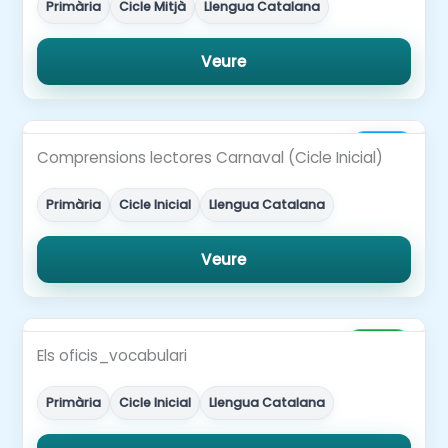
Primària
Cicle Mitjà
Llengua Catalana
Veure
3,50€
Comprensions lectores Carnaval (Cicle Inicial)
Primària
Cicle Inicial
Llengua Catalana
Veure
Gratuït
Els oficis_vocabulari
Primària
Cicle Inicial
Llengua Catalana