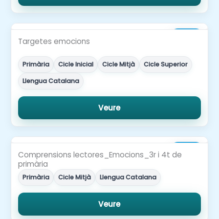
2,00€
Targetes emocions
Primària
Cicle Inicial
Cicle Mitjà
Cicle Superior
Llengua Catalana
Veure
3,00€
Comprensions lectores_Emocions_3r i 4t de
primària
Primària
Cicle Mitjà
Llengua Catalana
Veure