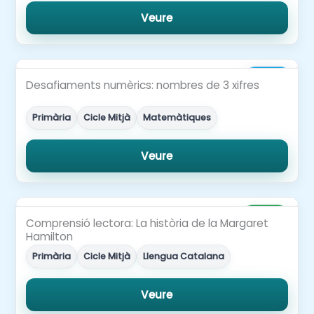
Veure
2,00€
Desafiaments numèrics: nombres de 3 xifres
Primària
Cicle Mitjà
Matemàtiques
Veure
Gratuït
Comprensió lectora: La història de la Margaret
Hamilton
Primària
Cicle Mitjà
Llengua Catalana
Veure