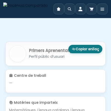
Vés
al
contingut
Copiar enllaç
Primers Aprenentatges
Perfil públic d’usuari
🏫 Centre de treball
—
📚 Matèries que imparteix
Matemàtiques, Llengua catalana, Llengua