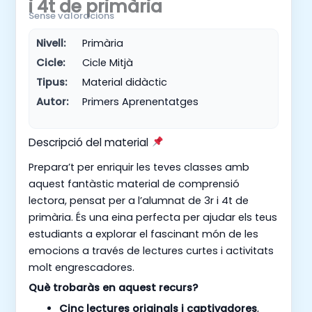
i 4t de primària
Sense valoracions
Nivell:
Primària
Cicle:
Cicle Mitjà
Tipus:
Material didàctic
Autor:
Primers Aprenentatges
Descripció del material
Prepara’t per enriquir les teves classes amb
aquest fantàstic material de comprensió
lectora, pensat per a l’alumnat de 3r i 4t de
primària. És una eina perfecta per ajudar els teus
estudiants a explorar el fascinant món de les
emocions a través de lectures curtes i activitats
molt engrescadores.
Què trobaràs en aquest recurs?
Cinc lectures originals i captivadores
,