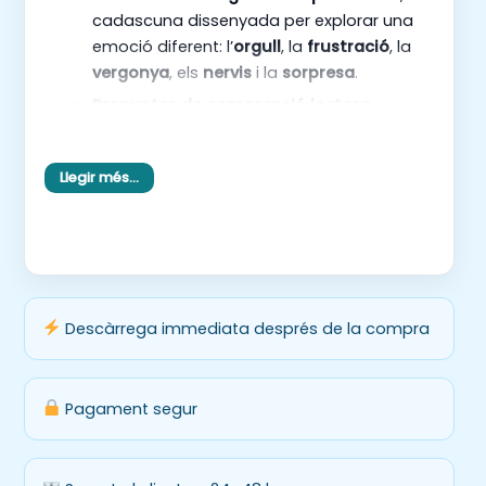
cadascuna dissenyada per explorar una
emoció diferent: l’
orgull
, la
frustració
, la
vergonya
, els
nervis
i la
sorpresa
.
Preguntes de comprensió lectora
variades que guien l’alumnat a entendre la
trama i els sentiments dels personatges.
Llegir més…
Activitats de reflexió personal
que
animen els estudiants a connectar les
històries amb les seves pròpies vivències
emocionals.
Exercicis de vocabulari i reescriptura
per
enriquir el llenguatge i millorar l’expressió
Descàrrega immediata després de la compra
escrita.
Un
disseny clar i visualment atractiu
,
Pagament segur
ideal per captar l’atenció i facilitar
l’aprenentatge.
Material llest per imprimir i utilitzar, perfecte