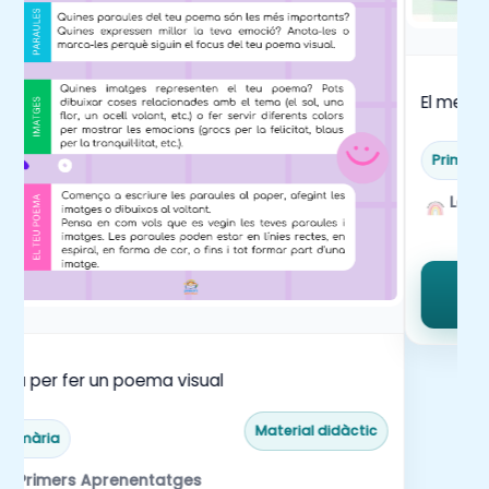
perfeccionen la seva expressió escrita.
Adquireixen eines
per gestionar i
comunicar les seves pròpies emocions de
El meu p
manera constructiva.
Primàri
La m
uia per fer un poema visual
Material didàctic
Primària
Primers Aprenentatges