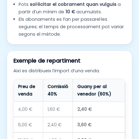
Pots
sol·licitar el cobrament quan vulguis
a
partir d’un mínim de
10 €
acumulats.
Els abonaments es fan per passarel·les
segures; el temps de processament pot variar
segons el mètode.
Exemple de repartiment
Així es distribueix l’import d’una venda.
Preu de
Comissió
Guany per al
venda
40%
venedor (60%)
4,00 €
1,60 €
2,40 €
6,00 €
2,40 €
3,60 €