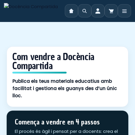
Vés
al
contingut
Com vendre a Docència
Compartida
Publica els teus materials educatius amb
facilitat i gestiona els guanys des d’un únic
lloc.
Comença a vendre en 4 passos
El procés és àgil i pensat per a docents: crea el