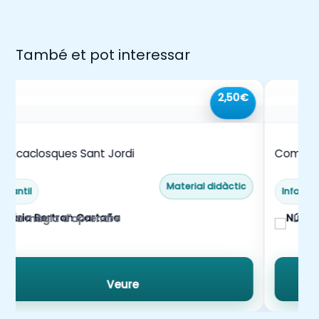
També et pot interessar
2,50€
rencaclosques Sant Jordi
Començ
Material didàctic
Infantil
Infantil
La màgia d'aprendre
La m
Veure