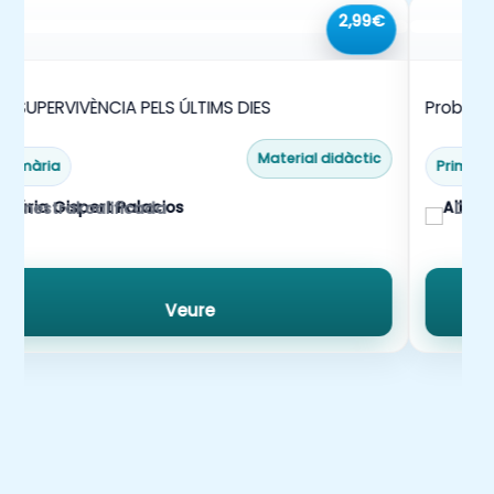
2,99€
IT SUPERVIVÈNCIA PELS ÚLTIMS DIES
Probleme
Material didàctic
Primària
Primàri
mestrakoalificada
Dobl
Veure