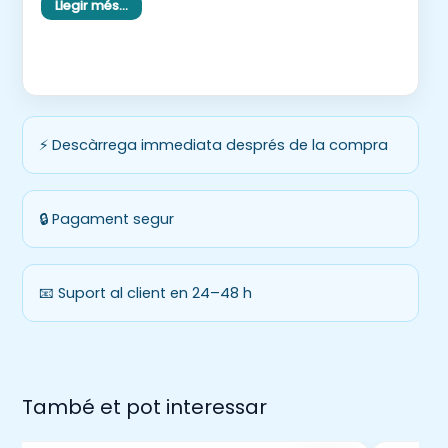
Llegir més…
💫 Ideal per a racons de llengua, projectes de
cultura popular o per ambientar l’aula durant
Carnaval amb una proposta divertida i
educativa!
⚡ Descàrrega immediata després de la compra
🔒 Pagament segur
📧 Suport al client en 24–48 h
També et pot interessar