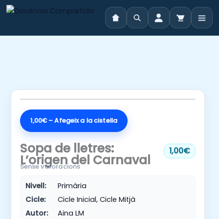
Vés
al
contingut
1,00€ – Afegeix a la cistella
Sopa de lletres:
1,00€
L’origen del Carnaval
Sense valoracions
Nivell:
Primària
Cicle:
Cicle Inicial, Cicle Mitjà
Autor:
Aina LM