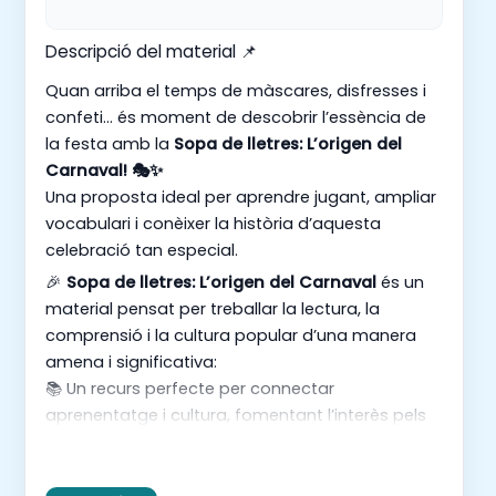
Descripció del material 📌
Quan arriba el temps de màscares, disfresses i
confeti… és moment de descobrir l’essència de
la festa amb la
Sopa de lletres: L’origen del
Carnaval! 🎭✨
Una proposta ideal per aprendre jugant, ampliar
vocabulari i conèixer la història d’aquesta
celebració tan especial.
🎉
Sopa de lletres: L’origen del Carnaval
és un
material pensat per treballar la lectura, la
comprensió i la cultura popular d’una manera
amena i significativa:
📚 Un recurs perfecte per connectar
aprenentatge i cultura, fomentant l’interès pels
costums i les celebracions d’arreu del món.