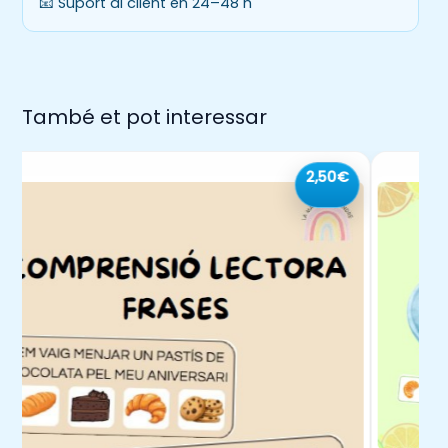
📧 Suport al client en 24–48 h
Una cita inspiradora per recordar la
importància i la bellesa de la tasca
docent.
Amb aquest quadern, podràs:
També et pot interessar
Millorar la teva organització
: Planifica el
curs de manera clara i senzilla, tenint tot
2,50€
sota control.
Gestionar el temps
de forma més
eficient: Optimitza les teves tasques
diàries i setmanals sense estrès.
Mantenir un registre complet
: Tingués a
mà tota la informació important sobre
horaris, grups i activitats.
Fomentar un ambient positiu
: El disseny
alegre i la cita motivadora t’inspiraran
cada dia a l’aula.
Personalitzar la teva planificació
: Adapta