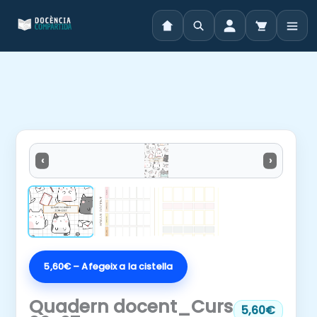
Vés
al
contingut
‹
›
5,60€ – Afegeix a la cistella
Quadern docent_Curs
5,60€