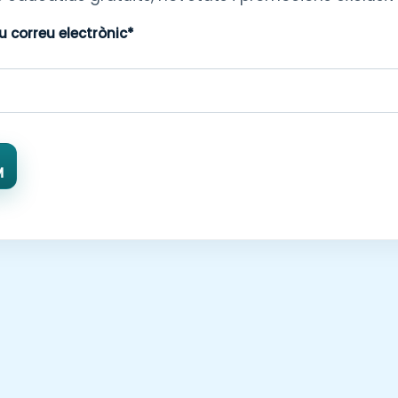
eu correu electrònic*
M