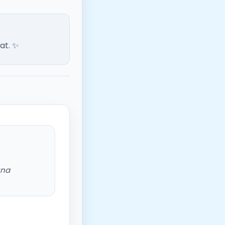
at. ✨
una