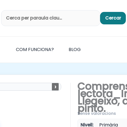
Cercar
Cerca productes
COM FUNCIONA?
BLOG
Comprens
›
lectora_I
Llegeixo, 
pinto.
Sense valoracions
Nivell:
Primària