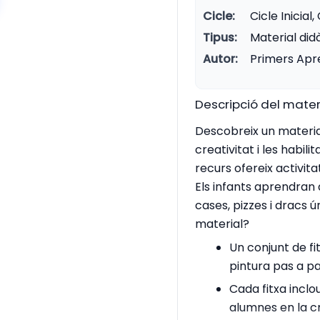
Cicle:
Cicle Inicial,
Tipus:
Material did
Autor:
Primers Apr
Descripció del mater
Descobreix un materia
creativitat i les habil
recurs ofereix activita
Els infants aprendran
cases, pizzes i dracs 
material?
Un conjunt de fi
pintura pas a pa
Cada fitxa inclo
alumnes en la c