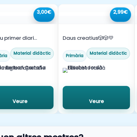
seves pròpies c
3,00€
2,99€
L’
atenció al det
visuals.
u primer diari
Daus creatius🎲🎲💛
onal
Material didàctic
Material didàctic
ària
Primària
 màgia d'aprendre
Elisabet Jordà
Veure
Veure