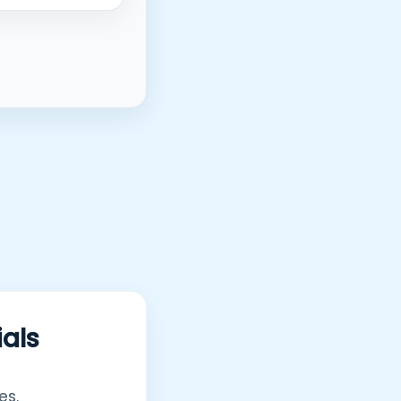
ials
es.