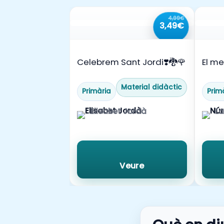
4,99€
3,49€
-30%
Celebrem Sant Jordi❣️🐉🌹
El me
pers
Material didàctic
Primària
Prim
Elisabet Jordà
La
Veure