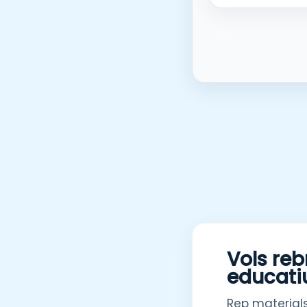
Vols reb
educati
Rep materials