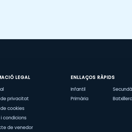
MACIÓ LEGAL
ENLLAÇOS RÀPIDS
al
Infantil
Secundà
 de privacitat
Primària
Batxiller
a de cookies
i condicions
cte de venedor