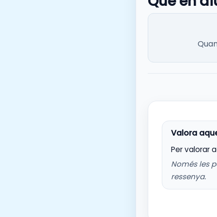
Què en di
Quan 
Per valorar 
Només les p
ressenya.