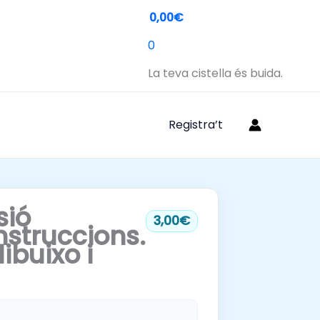
0,00€
0
La teva cistella és buida.
Registra’t
ió
3,00€
nstruccions.
dibuixo i