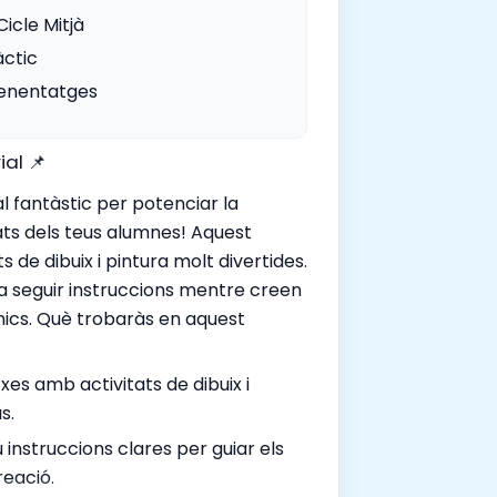
 Cicle Mitjà
àctic
enentatges
ial 📌
l fantàstic per potenciar la
itats dels teus alumnes! Aquest
ts de dibuix i pintura molt divertides.
 a seguir instruccions mentre creen
únics. Què trobaràs en aquest
txes amb activitats de dibuix i
s.
u instruccions clares per guiar els
reació.