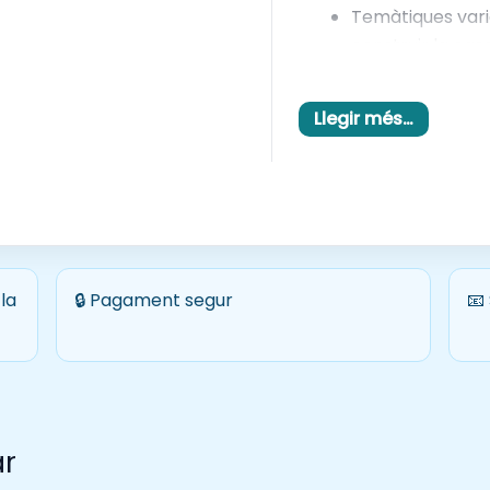
Temàtiques vari
construir la cas
pizzes “boges” i
Ideal per treball
Llegir més…
concentració i 
Perfecte per a l’
Amb aquest material, 
milloraran:
La
motricitat fi
la
🔒 Pagament segur
📧
del dibuix i la pi
La capacitat d
autònoma i deta
El
reconeixemen
vocabulari
rela
ar
La
creativitat
i 