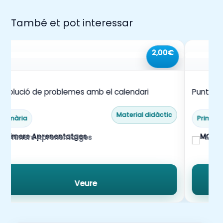
També et pot interessar
2,00€
esolució de problemes amb el calendari
Punt de 
Material didàctic
Primària
Primàri
Primers Aprenentatges
MONT
Veure