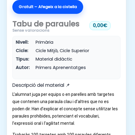
Gratuït – Afegeix a la cistella
Tabu de paraules
0,00€
Sense valoracions
Nivell:
Primària
Cicle:
Cicle Mitjà, Cicle Superior
Tipus:
Material didàctic
Autor:
Primers Aprenentatges
Descripció del material 📌
L’alumnat juga per equips o en parelles amb targetes
que contenen una paraula clau i d’altres que no es
poden dir. Han d’explicar el concepte sense utilitzar les
paraules prohibides, potenciant el vocabulari,
l’expressió oral i l’agilitat mental.
Trobaràs 100 targetes amb 100 paraules diferents.