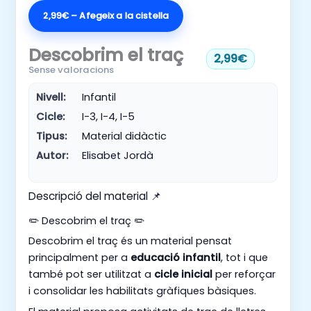
2,99€ – Afegeix a la cistella
Descobrim el traç
2,99€
Sense valoracions
Nivell:
Infantil
Cicle:
I-3, I-4, I-5
Tipus:
Material didàctic
Autor:
Elisabet Jordà
Descripció del material 📌
✏️ Descobrim el traç ✏️
Descobrim el traç és un material pensat
principalment per a
educació infantil
, tot i que
també pot ser utilitzat a
cicle inicial
per reforçar
i consolidar les habilitats gràfiques bàsiques.