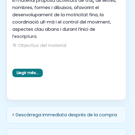
El material proposa activitats de traç de lletres,
nombres, formes i dibuixos, afavorint el
desenvolupament de la motricitat fina, la
coordinació ull-mà i el control del moviment,
aspectes clau abans i durant l’inici de
l’escriptura.
🎯 Objectius del material
• Iniciar i reforçar el traç de manera progressiva
• Afavorir la coordinació i el control del
moviment
Llegir més…
• Desenvolupar la motricitat fina
• Consolidar les bases necessàries per a
l’escriptura
• Adaptar-se al ritme i nivell de cada infant
És un recurs flexible, clar i funcional, pensat per
⚡ Descàrrega immediata després de la compra
acompanyar els infants en el seu procés
d’aprenentatge i facilitar el treball diari a l’aula ✏️