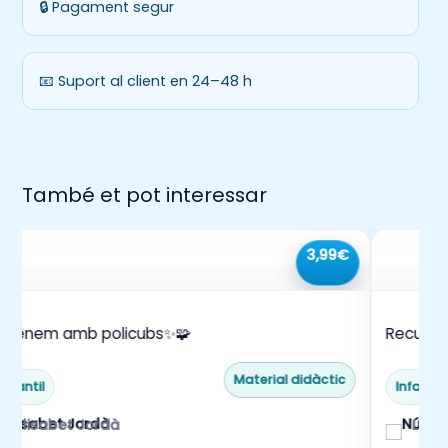
📚
🔒 Pagament segur
📧 Suport al client en 24–48 h
També et pot interessar
3,99€
prenem amb policubs✨🧩
Recull d
Material didàctic
Infantil
Infantil
Elisabet Jordà
La m