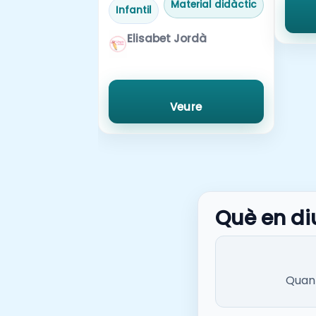
Material didàctic
Infantil
Elisabet Jordà
Veure
Què en di
Quan 