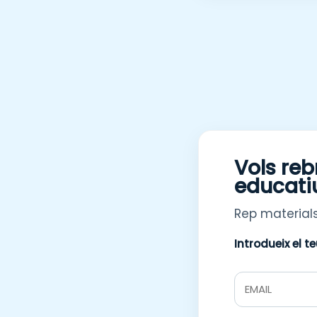
Vols reb
educati
Rep materials
Introdueix el t