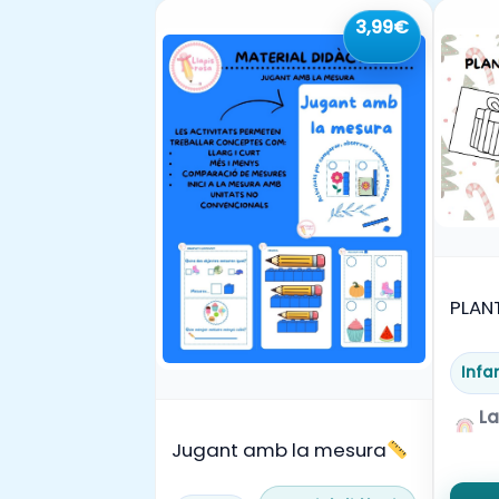
3,99€
PLANT
CREA
Infan
La
Jugant amb la mesura