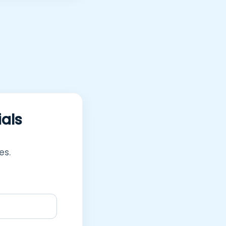
ials
es.