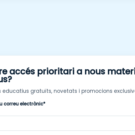
re accés prioritari a nous mater
us?
 educatius gratuïts, novetats i promocions exclusiv
eu correu electrònic*