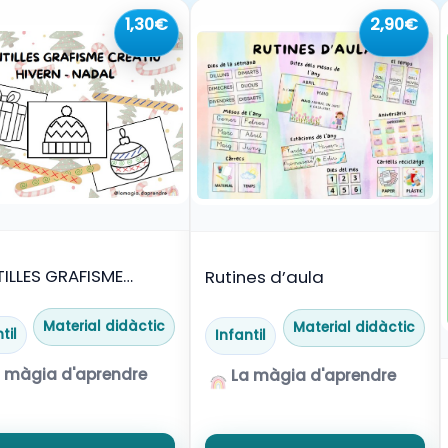
1,30€
2,90€
ILLES GRAFISME
Rutines d’aula
TIU HIVERN – NADAL
Material didàctic
Material didàctic
til
Infantil
 màgia d'aprendre
La màgia d'aprendre