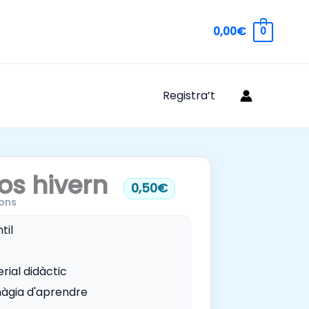
0,00€
0
Registra’t
os hivern
0,50€
ons
til
rial didàctic
àgia d'aprendre