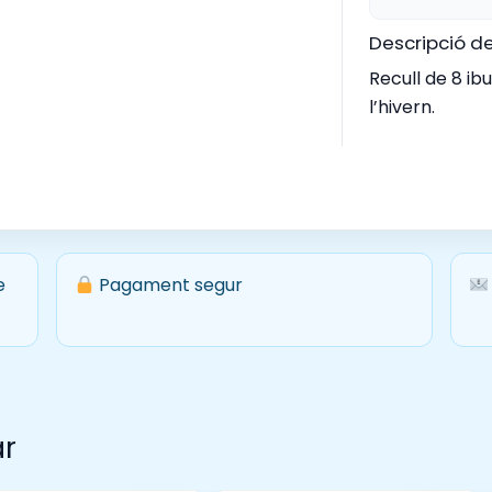
Descripció d
Recull de 8 ib
l’hivern.
e
Pagament segur
ar