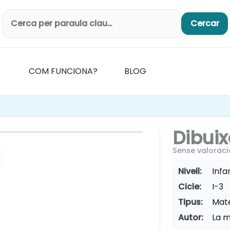
Cercar
Cerca productes
COM FUNCIONA?
BLOG
Dibuix
Sense valoraci
Nivell:
Infan
Cicle:
I-3
Tipus:
Mate
Autor:
La m