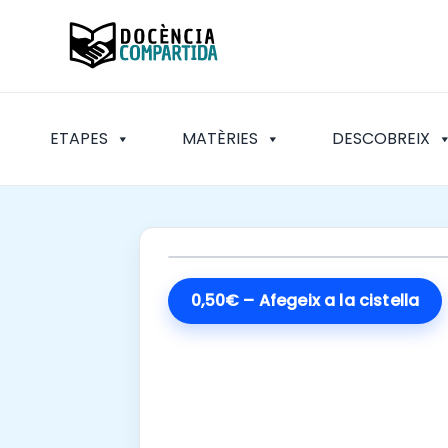
Vés
al
contingut
ETAPES
MATÈRIES
DESCOBREIX
0,50€ – Afegeix a la cistella