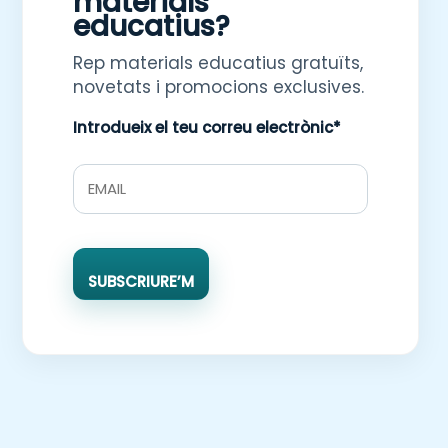
materials
educatius?
Rep materials educatius gratuïts,
novetats i promocions exclusives.
Introdueix el teu correu electrònic*
SUBSCRIURE’M