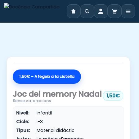
Vés
al
contingut
1,50€ – Afegeix a la cistella
Joc del memory Nadal
1,50€
Sense valoracions
Nivell:
Infantil
Cicle:
I-3
Tipus:
Material didàctic
Autor:
La màgia d'aprendre