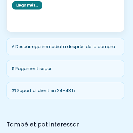
5. Guanya l’infant que ha trobat més parelles.
Llegir més…
⚡ Descàrrega immediata després de la compra
🔒 Pagament segur
📧 Suport al client en 24–48 h
També et pot interessar