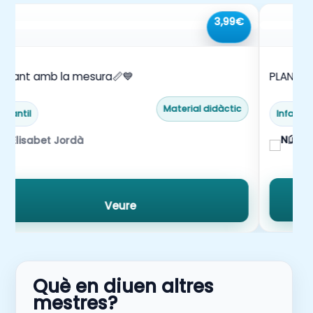
3,99€
ugant amb la mesura📏💙
PLANTIL
Material didàctic
Infantil
Infantil
La m
Elisabet Jordà
Veure
Què en diuen altres
mestres?