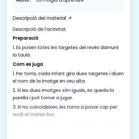
Descripció del material 📌
Descripció de l’activitat:
Preparació
1. Es posen totes les targetes del revés damunt
la taula.
Com es juga
1. Per torns, cada infant gira dues targetes i diuen
el nom de la imatge en veu alta.
2. Si les dues imatges són iguals, es queda la
parella i pot tornar a jugar.
3. Si no coincideixen, les torna a posar cap per
avall al mateix lloc.
4. El joc continua fins que s’hagin trobat totes les
parelles.