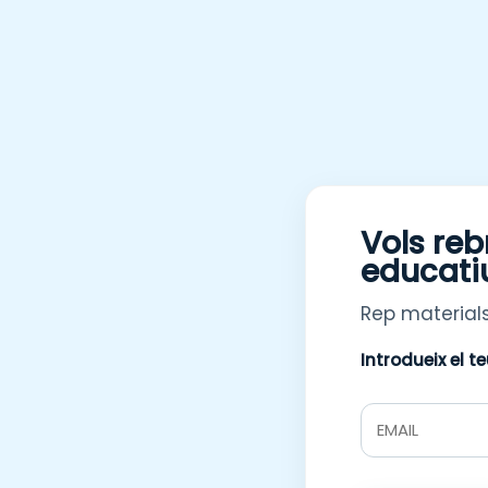
Vols reb
educati
Rep materials
Introdueix el t