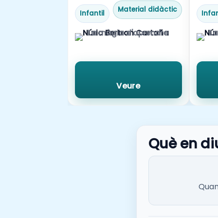
Material didàctic
Infantil
Infan
La màgia d'aprendre
La
Veure
Què en di
Quan 