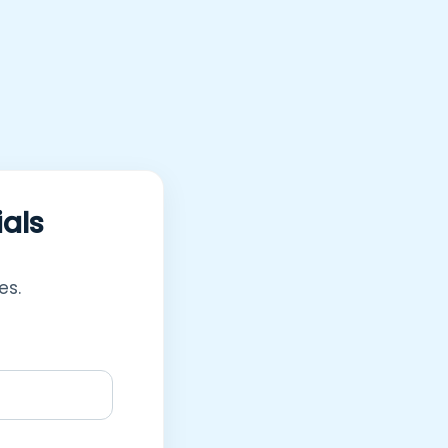
ials
es.