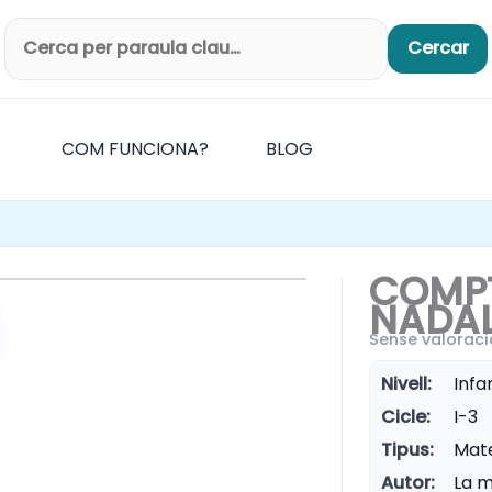
Cercar
Cerca productes
COM FUNCIONA?
BLOG
COMP
NADA
Sense valoraci
Nivell:
Infan
Cicle:
I-3
Tipus:
Mate
Autor:
La m