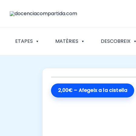
Vés
al
contingut
ETAPES
MATÈRIES
DESCOBREIX
2,00€ – Afegeix a la cistella