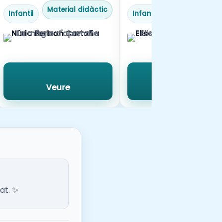
Material didàctic
Material didàc
Infantil
Infantil
La màgia d'aprendre
Elisabet Jordà
Veure
Veure
at. ✨