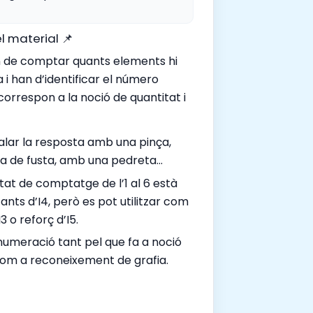
l material 📌
an de comptar quants elements hi
a i han d’identificar el número
orrespon a la noció de quantitat i
lar la resposta amb una pinça,
a de fusta, amb una pedreta…
tat de comptatge de l’1 al 6 està
ants d’I4, però es pot utilitzar com
3 o reforç d’I5.
 numeració tant pel que fa a noció
com a reconeixement de grafia.