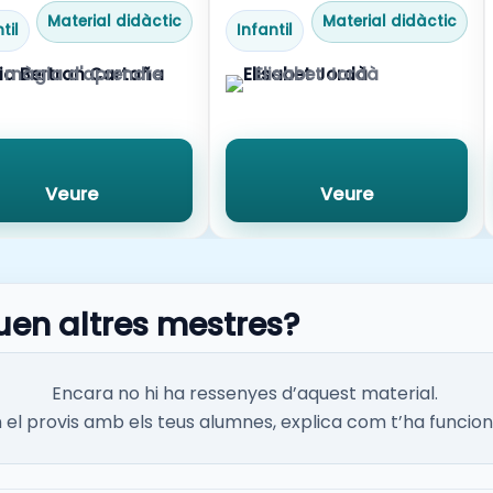
Material didàctic
Material didàctic
til
Infantil
 màgia d'aprendre
Elisabet Jordà
Veure
Veure
uen altres mestres?
Encara no hi ha ressenyes d’aquest material.
el provis amb els teus alumnes, explica com t’ha funcion