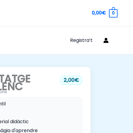
0,00€
0
Registra’t
TATGE
2,00€
LENC
ons
til
rial didàctic
àgia d'aprendre