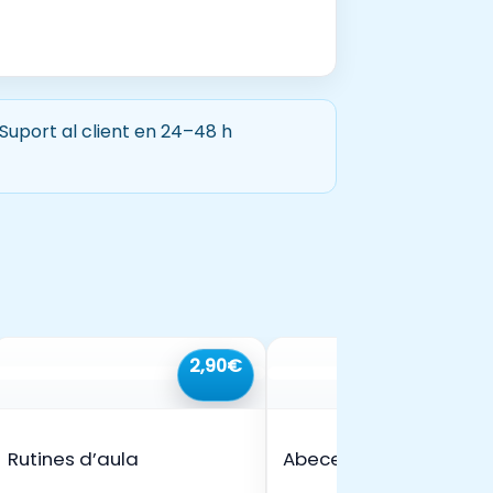
 Suport al client en 24–48 h
2,90€
Grat
Rutines d’aula
Abecedari en
moviment🔡🔠🌸🩷