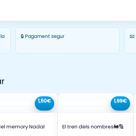
la
🔒 Pagament segur
📧
ar
1,50€
1,99€
del memory Nadal
El tren dels nombres🚂🔢