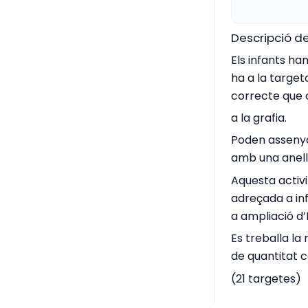
Descripció de
Els infants h
ha a la target
correcte que c
a la grafia.
Poden assenya
amb una anell
Aquesta activi
adreçada a inf
a ampliació d’I
Es treballa la
de quantitat 
(21 targetes)