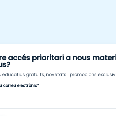
re accés prioritari a nous mater
us?
 educatius gratuïts, novetats i promocions exclusiv
eu correu electrònic*