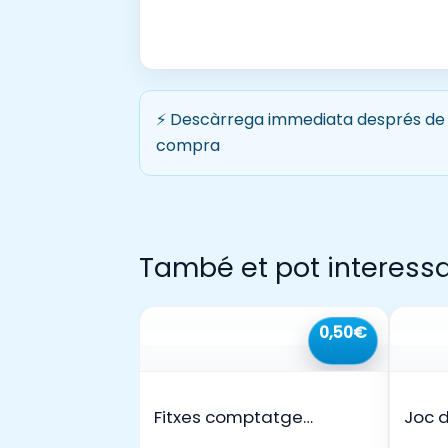
⚡ Descàrrega immediata després de 
compra
També et pot interess
0,50€
Fitxes comptatge
Joc 
primavera