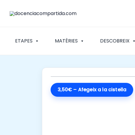
Vés
al
contingut
ETAPES
MATÈRIES
DESCOBREIX
3,50€ – Afegeix a la cistella