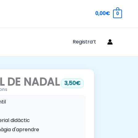
0,00€
0
Registra’t
L DE NADAL
3,50€
ons
til
rial didàctic
àgia d'aprendre