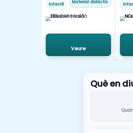
Material didàctic
Infantil
Infan
Elisabet Jordà
La
Veure
Què en di
Quan 