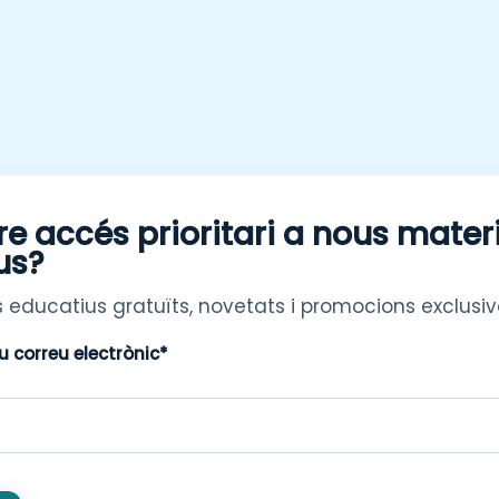
re accés prioritari a nous mater
us?
 educatius gratuïts, novetats i promocions exclusiv
eu correu electrònic*