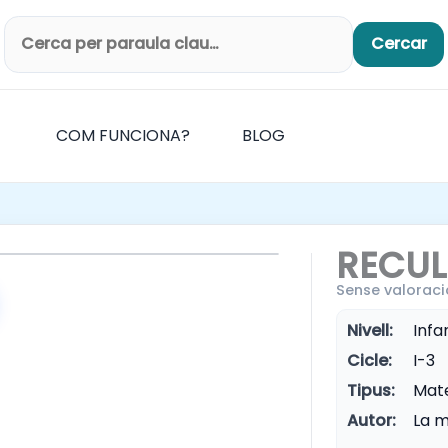
Cercar
Cerca productes
COM FUNCIONA?
BLOG
RECUL
Sense valoraci
Nivell:
Infan
Cicle:
I-3
Tipus:
Mate
Autor:
La m