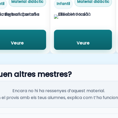
Material didàctic
Material didàctic
til
Infantil
 màgia d'aprendre
Elisabet Jordà
Veure
Veure
uen altres mestres?
Encara no hi ha ressenyes d’aquest material.
el provis amb els teus alumnes, explica com t’ha funcion