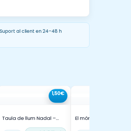
 Suport al client en 24–48 h
1,50€
3,
Taula de llum Nadal –
El món dels colors🌈
hivern