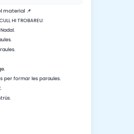
l material 📌
CULL HI TROBAREU:
 Nadal.
ules.
aules.
ge.
s per formar les paraules.
.
trús.