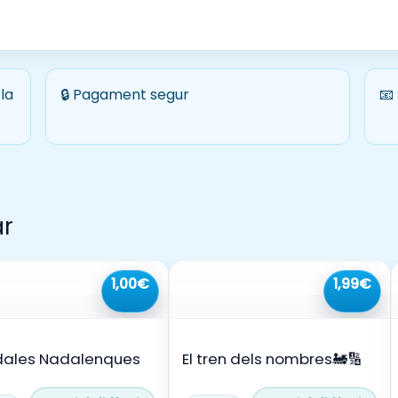
la
🔒 Pagament segur
📧
ar
1,00€
1,99€
ales Nadalenques
El tren dels nombres🚂🔢