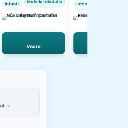
Material didàctic
Material didàc
Infantil
Infantil
La màgia d'aprendre
Elisabet Jordà
Veure
Veure
at. ✨