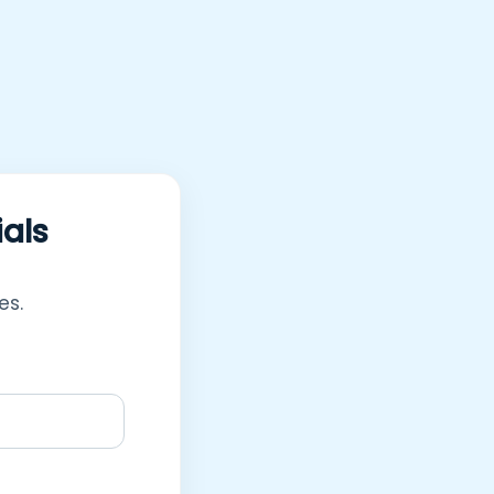
ials
es.