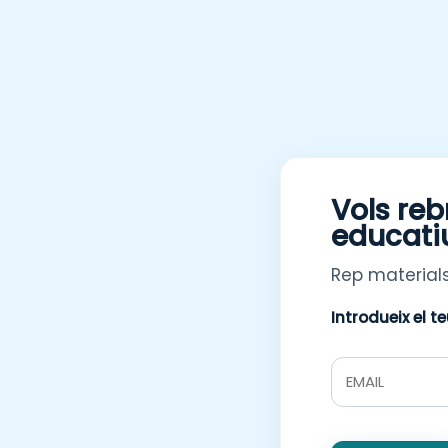
Vols reb
educati
Rep materials
Introdueix el t