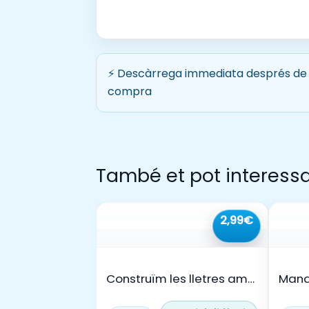
⚡ Descàrrega immediata després de 
compra
També et pot interess
2,99€
Construïm les lletres amb
Mand
les mans🔠🩷👐🏻