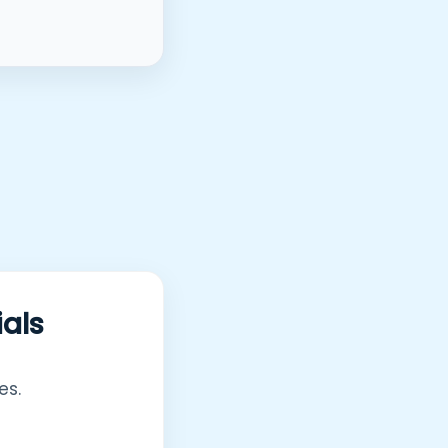
ials
es.