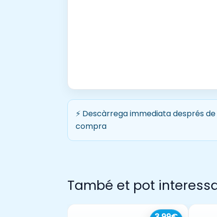
⚡ Descàrrega immediata després de 
compra
També et pot interess
3,99€