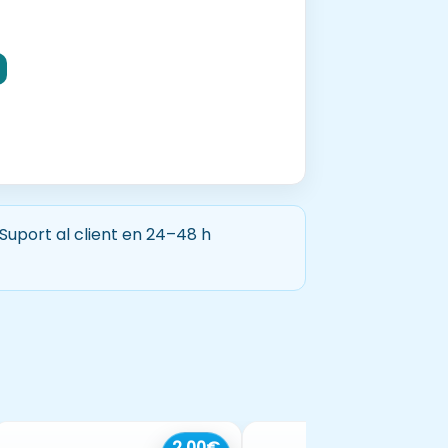
ió de vocabulari.
Imprimir a DINA3.
 Suport al client en 24–48 h
2,00€
1,