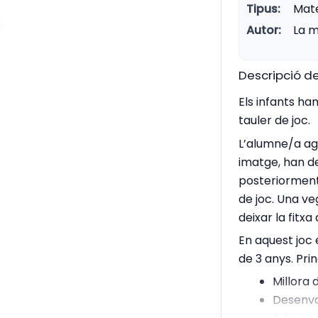
Tipus:
Mate
Autor:
La m
Descripció de
Els infants ha
tauler de joc.
L’alumne/a ag
imatge, han de
posteriorment
de joc. Una v
deixar la fitx
En aquest joc 
de 3 anys. Prin
Millora 
Desenvo