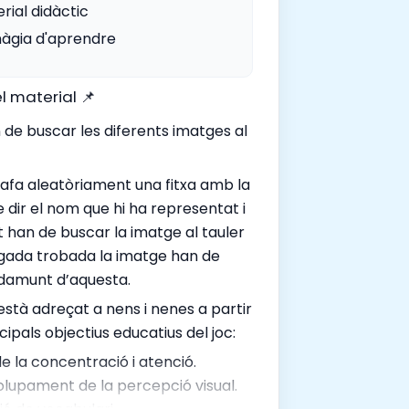
rial didàctic
àgia d'aprendre
l material 📌
n de buscar les diferents imatges al
afa aleatòriament una fitxa amb la
 dir el nom que hi ha representat i
 han de buscar la imatge al tauler
egada trobada la imatge han de
a damunt d’aquesta.
està adreçat a nens i nenes a partir
cipals objectius educatius del joc:
de la concentració i atenció.
lupament de la percepció visual.