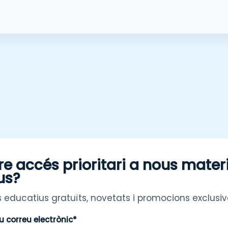
re accés prioritari a nous mater
us?
 educatius gratuïts, novetats i promocions exclusiv
eu correu electrònic*