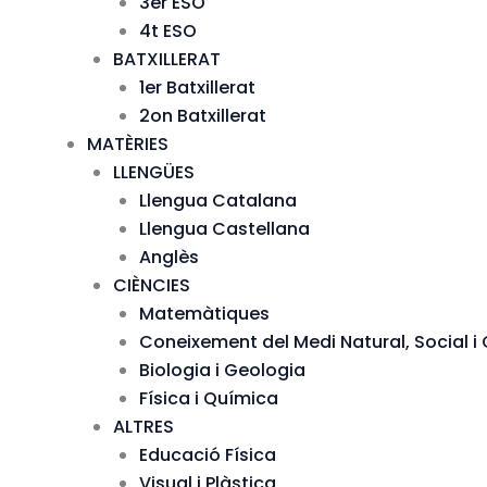
3er ESO
4t ESO
BATXILLERAT
1er Batxillerat
2on Batxillerat
MATÈRIES
LLENGÜES
Llengua Catalana
Llengua Castellana
Anglès
CIÈNCIES
Matemàtiques
Coneixement del Medi Natural, Social i 
Biologia i Geologia
Física i Química
ALTRES
Educació Física
Visual i Plàstica