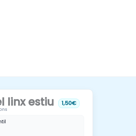
l linx estiu
1,50€
ons
til