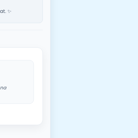
at. ✨
una