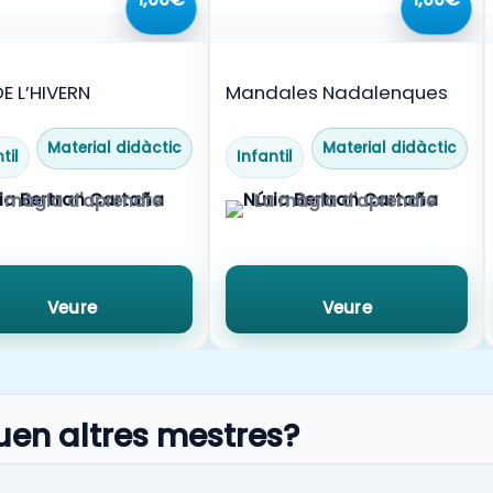
DE L’HIVERN
Mandales Nadalenques
Material didàctic
Material didàctic
til
Infantil
 màgia d'aprendre
La màgia d'aprendre
Veure
Veure
uen altres mestres?