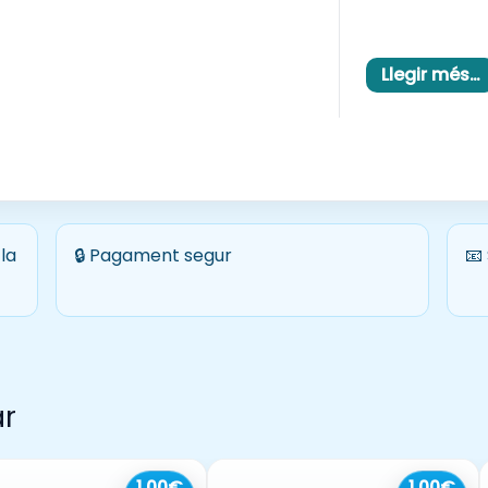
Adquisic
Recomanació: 
Llegir més…
la
🔒 Pagament segur
📧
ar
1,00€
1,00€