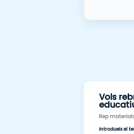
Vols reb
educati
Rep materials
Introdueix el t