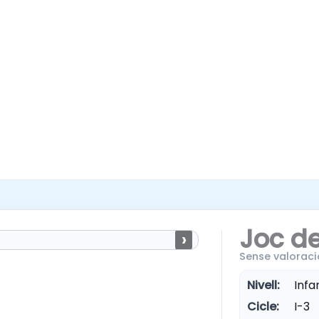
Joc de
›
Sense valoraci
Nivell:
Infan
Cicle:
I-3