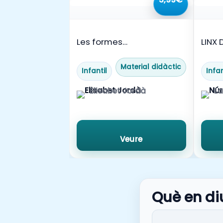
Les formes
LINX 
geomètriques🔵🔺🟨🟩
Material didàctic
Infantil
Infan
Elisabet Jordà
La
Veure
Què en di