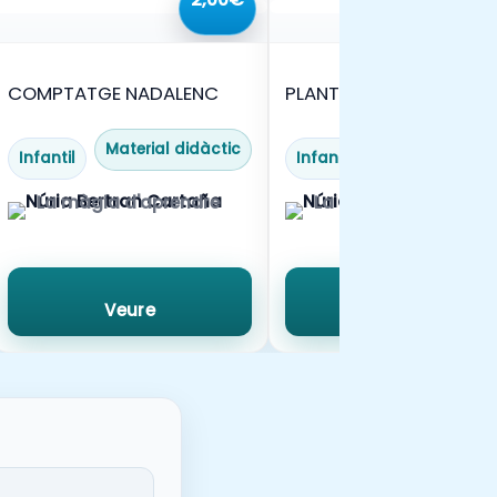
COMPTATGE NADALENC
PLANTILLES GRAFISME
CREATIU HIVERN – NADA
Material didàctic
Material didàc
Infantil
Infantil
La màgia d'aprendre
La màgia d'aprendr
Veure
Veure