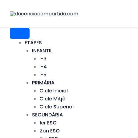
Vés
al
contingut
ETAPES
INFANTIL
I-3
I-4
I-5
PRIMÀRIA
Cicle Inicial
Cicle Mitjà
Cicle Superior
SECUNDÀRIA
1er ESO
2on ESO