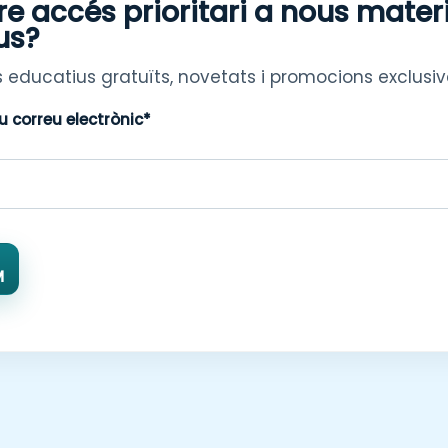
re accés prioritari a nous mater
us?
 educatius gratuïts, novetats i promocions exclusiv
eu correu electrònic*
M