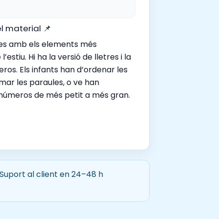
l material 📌
es amb els elements més
 l’estiu. Hi ha la versió de lletres i la
ros. Els infants han d’ordenar les
rmar les paraules, o ve han
 números de més petit a més gran.
 Suport al client en 24–48 h