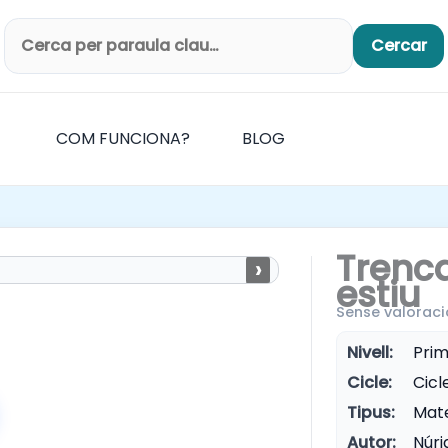
Cercar
Cerca productes
COM FUNCIONA?
BLOG
Trenc
›
estiu
Sense valoraci
Nivell:
Prim
Cicle:
Cicle
Tipus:
Mate
Autor:
Núri