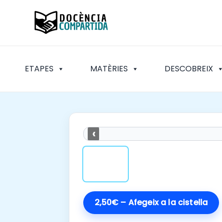
Vés
al
contingut
ETAPES
MATÈRIES
DESCOBREIX
‹
2,50€ – Afegeix a la cistella