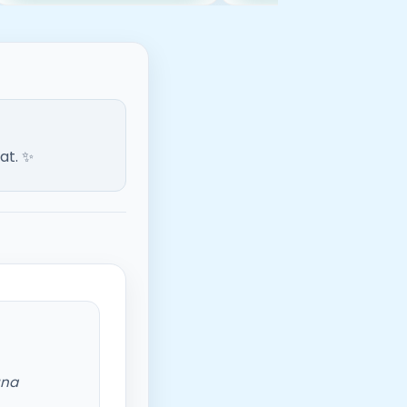
at. ✨
una