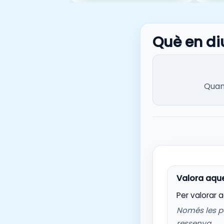
Què en di
Quan 
Per valorar 
Només les p
ressenya.