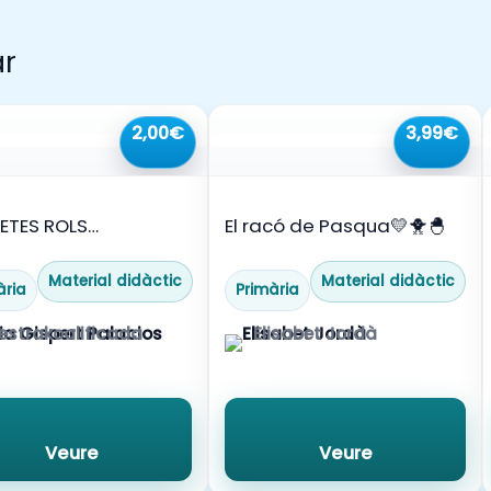
ar
2,00€
3,99€
ETES ROLS
El racó de Pasqua💛🐥🐣
ERATIUS
Material didàctic
Material didàctic
ària
Primària
strakoalificada
Elisabet Jordà
Veure
Veure