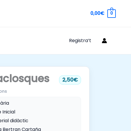
0,00€
0
Registra’t
aclosques
2,50€
ons
ària
 Inicial
rial didàctic
a Bertran Cartaña