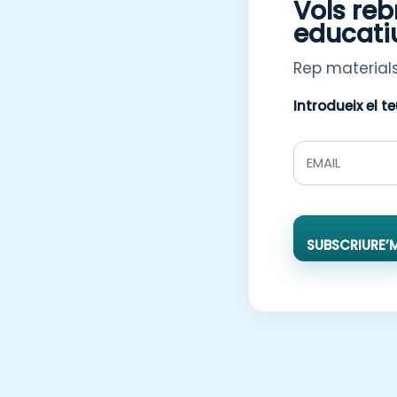
Vols reb
educati
Rep materials
Introdueix el t
SUBSCRIURE’