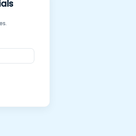
ials
es.