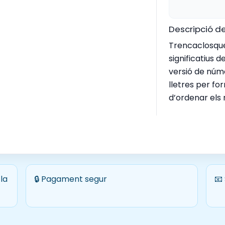
Descripció de
Trencaclosqu
significatius de
versió de núme
lletres per fo
d’ordenar els
la
🔒 Pagament segur
📧