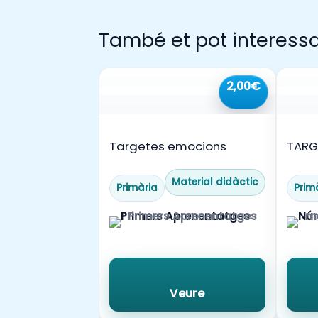
També et pot interess
2,00€
Targetes emocions
TARG
COOP
Material didàctic
Primària
Prim
Primers Aprenentatges
me
Veure