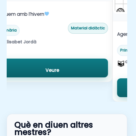
uguem amb l’hivern
Material didàctic
Primària
Agenda 
Elisabet Jordà
Primàri
doce
Veure
Què en diuen altres
mestres?