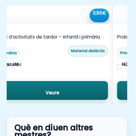
3,50€
ack d’activitats de tardor – Infantil i primària
Problem
Material didàctic
Primària
Primàri
Aina LM
La m
Veure
Què en diuen altres
mestres?