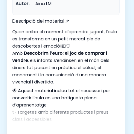
Autor:
Aina LM
Descripció del material 📌
Quan arriba el moment d’aprendre jugant, l’aula
es transforma en un petit mercat ple de
descobertes i emoció!💶🛒
Amb
Descobrim l’euro: el joc de comprar i
vendre
, els infants s’endinsen en el món dels
diners tot posant en pràctica el càlcul, el
raonament i la comunicació d’una manera
vivencial i divertida.
🌟 Aquest material inclou tot el necessari per
convertir l’aula en una botigueta plena
d’aprenentatge:
✨ Targetes amb diferents productes i preus
clars i accessibles
💰 Bitllets i monedes per practicar el valor de
cada unitat i fer intercanvis