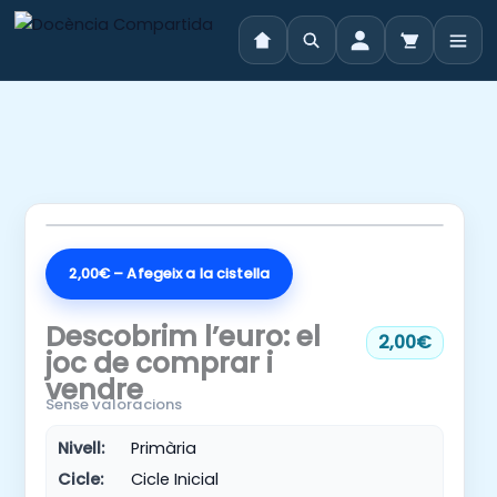
Vés
al
contingut
2,00€ – Afegeix a la cistella
Descobrim l’euro: el
2,00€
joc de comprar i
vendre
Sense valoracions
Nivell:
Primària
Cicle:
Cicle Inicial