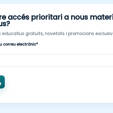
re accés prioritari a nous mater
us?
 educatius gratuïts, novetats i promocions exclusiv
eu correu electrònic*
M