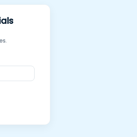
ials
es.