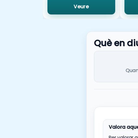
Veure
Què en di
Quan 
Per valorar 