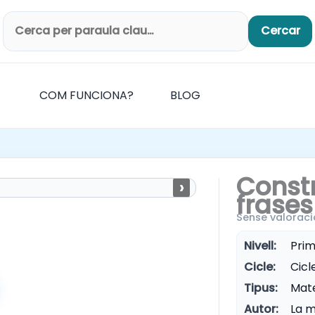
Cercar
Cerca productes
COM FUNCIONA?
BLOG
Const
›
frases
Sense valoraci
Nivell:
Prim
Cicle:
Cicle
Tipus:
Mate
Autor:
La m