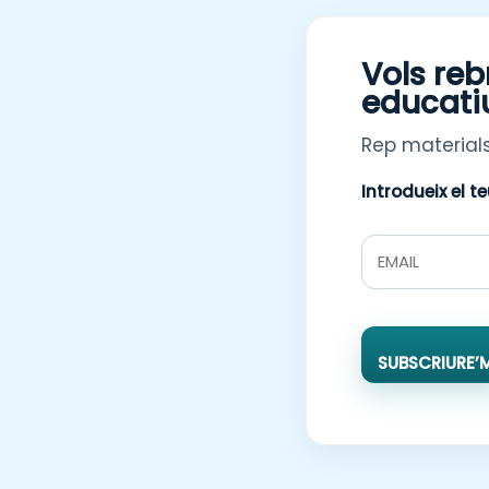
Vols reb
educati
Rep materials
Introdueix el t
SUBSCRIURE’