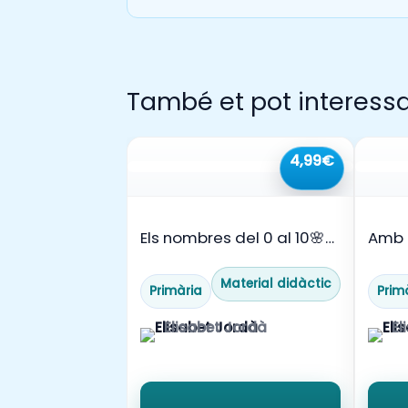
També et pot interess
4,99€
Els nombres del 0 al 10🌸
Amb q
🔢
com
Material didàctic
Primària
Prim
Elisabet Jordà
El