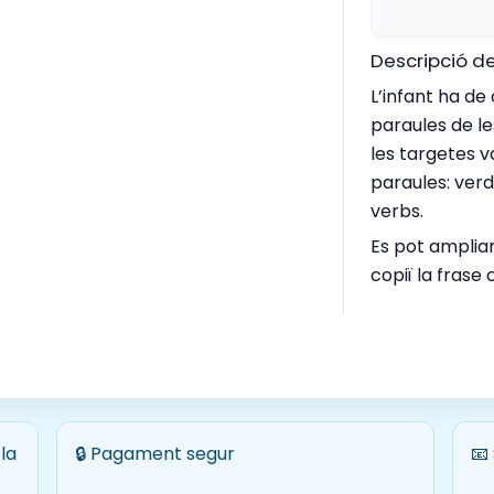
Descripció de
L’infant ha de
paraules de le
les targetes v
paraules: verd
verbs.
Es pot ampliar
copiï la frase 
la
🔒 Pagament segur
📧