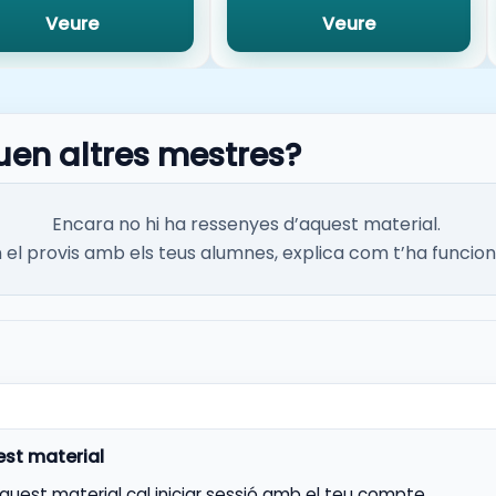
Veure
Veure
uen altres mestres?
Encara no hi ha ressenyes d’aquest material.
el provis amb els teus alumnes, explica com t’ha funcion
aquest material cal iniciar sessió amb el teu compte.