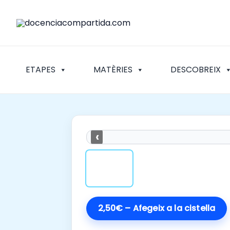
Vés
al
contingut
ETAPES
MATÈRIES
DESCOBREIX
‹
2,50€ – Afegeix a la cistella