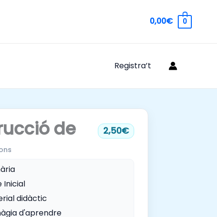
0,00€
0
Registra’t
rucció de
2,50€
ons
ària
 Inicial
rial didàctic
àgia d'aprendre