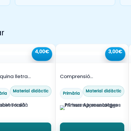
ar
4,00€
3,00€
uina lletra
Comprensió
ença?
lectora_Instruccions.
Llegeixo, dibuixo i pinto.
Material didàctic
Material didàctic
ària
Primària
isabet Jordà
Primers Aprenentatges