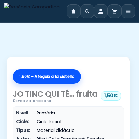
Vés
al
contingut
1,50€ – Afegeix a la cistella
JO TINC QUI TÉ… fruita
1,50€
Sense valoracions
Nivell:
Primària
Cicle:
Cicle Inicial
Tipus:
Material didàctic
Autor:
Rita i Celia Doménech Sanchis