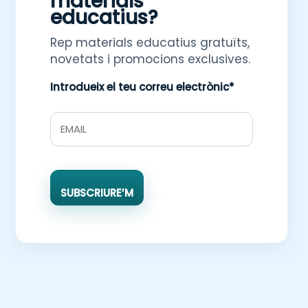
materials
educatius?
Rep materials educatius gratuïts,
novetats i promocions exclusives.
Introdueix el teu correu electrònic*
SUBSCRIURE’M