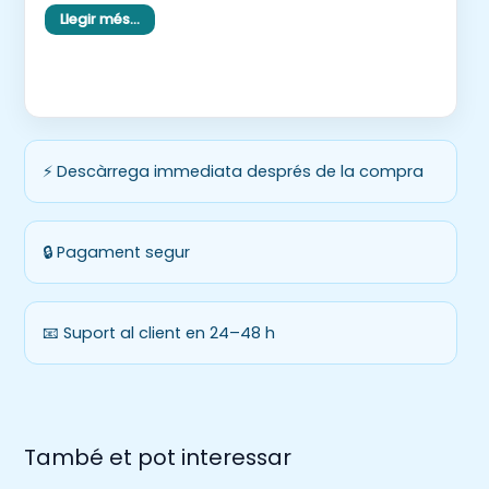
“Jo tinc poma. Qui té
Llegir més…
cirera?”
El jugador que té la carta amb
“Jo tinc
cirera”
contesta:
⚡ Descàrrega immediata després de la compra
“Jo tinc un cirera. Qui té
una xirimoia?”
🔒 Pagament segur
El següent jugador continua:
📧 Suport al client en 24–48 h
“Jo tinc una xirimoia. Qui té
un meló d’Alger?”
També et pot interessar