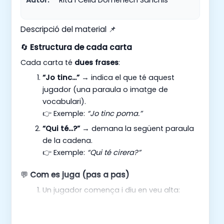
Descripció del material 📌
🔄
Estructura de cada carta
Cada carta té
dues frases
:
“Jo tinc…”
→ indica el que té aquest
jugador (una paraula o imatge de
vocabulari).
👉 Exemple:
“Jo tinc poma.”
“Qui té…?”
→ demana la següent paraula
de la cadena.
👉 Exemple:
“Qui té cirera?”
💬
Com es juga (pas a pas)
Un jugador comença i diu en veu alta: