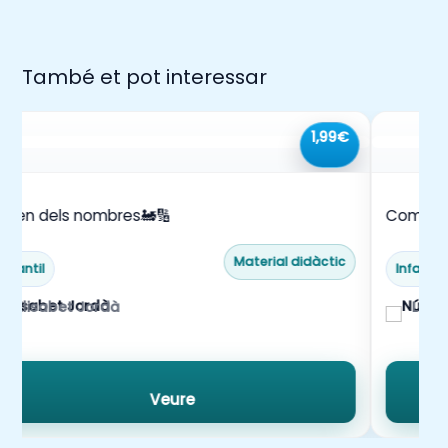
També et pot interessar
1,99€
l tren dels nombres🚂🔢
Començ
Material didàctic
Infantil
Infantil
Elisabet Jordà
La m
Veure