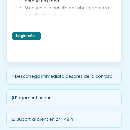
perquè em toca!”
Si cauen a la casella de l’abella, van a la
casella del rusc.
Si cauen a la casella de la flor, van a la
casella de l’altra flor.
Llegir més…
Quan cauen en una casella, poden fer una
d’aquestes activitats:
Dir en veu alta el nom de l’element de la
primavera que hi ha dibuixat.
Fer una frase amb l’element.
⚡ Descàrrega immediata després de la compra
Picar de mans les síl·labes de la paraula.
🔒 Pagament segur
📧 Suport al client en 24–48 h