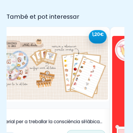
També et pot interessar
1,20€
aterial per a treballar la consciència sil·làbica
mb síl·labes directes