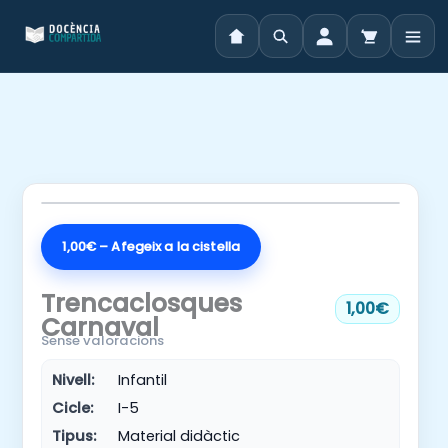
Vés
al
contingut
1,00€ – Afegeix a la cistella
Trencaclosques
1,00€
Carnaval
Sense valoracions
Nivell:
Infantil
Cicle:
I-5
Tipus:
Material didàctic