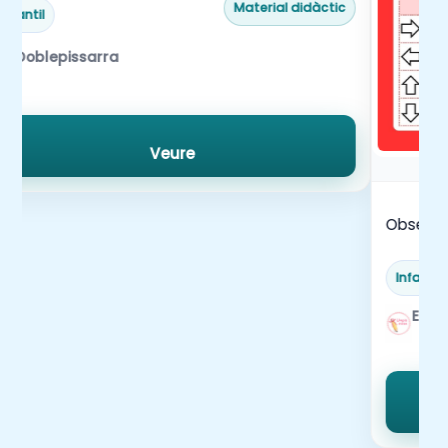
Material didàctic
Infantil
Doblepissarra
Veure
Observe
Infantil
Elis