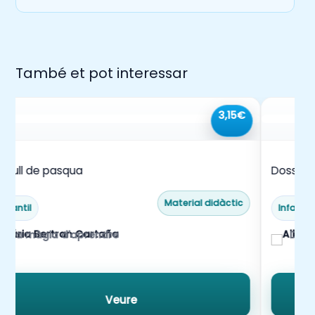
També et pot interessar
3,15€
ecull de pasqua
Dossier 
metalin
Material didàctic
Infantil
Infantil
La màgia d'aprendre
Dobl
Veure