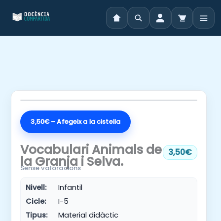
Vés
al
contingut
3,50€ – Afegeix a la cistella
Vocabulari Animals de
3,50€
la Granja i Selva.
Sense valoracions
Nivell:
Infantil
Cicle:
I-5
Tipus:
Material didàctic