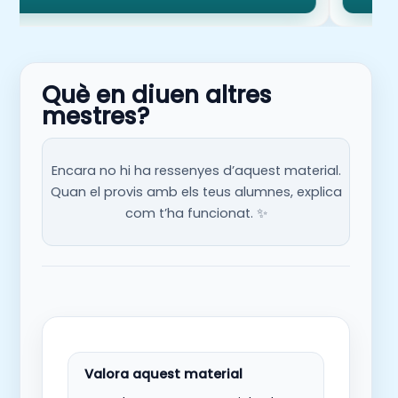
Foment de la responsabilitat
social:
Reflexionaran sobre el seu paper com a
ciutadans*es globals i descobriran com poden
contribuir a un món més just i sostenible.
Què en diuen altres
Expressió oral i escrita:
Milloraran la seva
mestres?
capacitat d’expressar idees, arguments i
propostes de manera clara i estructurada.
Encara no hi ha ressenyes d’aquest material.
Quan el provis amb els teus alumnes, explica
com t’ha funcionat. ✨