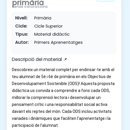
primària
Sense valoracions
Nivell:
Primària
Cicle:
Cicle Superior
Tipus:
Material didàctic
Autor:
Primers Aprenentatges
Descripció del material 📌
Descobreix un material complet per endinsar-te amb el
teu alumnat de 5è i 6è de primària en els Objectius de
Desenvolupament Sostenible (ODS)! Aquesta proposta
didàctica us convida a comprendre a fons cada ODS,
millorar la comprensió lectora i desenvolupar un
pensament crític i una responsabilitat social activa
davant els reptes del món. Cada ODS inclou activitats
variades i dinàmiques que faciliten l’aprenentatge i la
participació de l’alumnat: