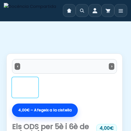
Vés
al
contingut
‹
›
4,00€ – Afegeix a la cistella
Els ODS per 5è i 6è de
4,00€