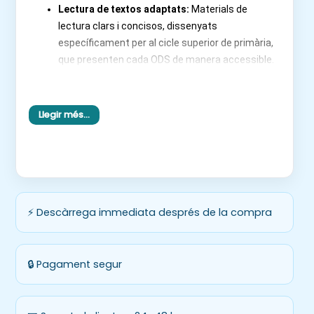
Lectura de textos adaptats:
Materials de
lectura clars i concisos, dissenyats
específicament per al cicle superior de primària,
que presenten cada ODS de manera accessible.
Preguntes de comprensió lectora:
Exercicis
que reforcen la comprensió literal i inferencial,
ajudant l’alumnat a extreure informació i a
Llegir més…
interpretar-la.
Activitat de Verdader/Fals amb
justificació:
Una manera divertida de verificar la
comprensió i fomentar el raonament, demanant
a l’alumnat que expliqui el “per què” de les seves
⚡ Descàrrega immediata després de la compra
respostes.
Preguntes de reflexió personal:
Espais per
connectar els ODS amb la seva pròpia vida i
experiències, promovent la introspecció i la
🔒 Pagament segur
consciència.
Activitats d’expressió escrita:
Oportunitats per
expressar opinions, proposar solucions o