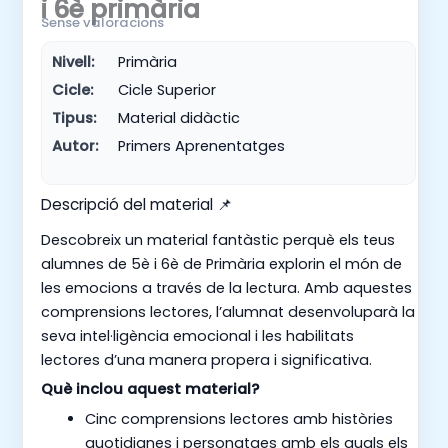
i 6è primària
Sense valoracions
Nivell:
Primària
Cicle:
Cicle Superior
Tipus:
Material didàctic
Autor:
Primers Aprenentatges
Descripció del material 📌
Descobreix un material fantàstic perquè els teus
alumnes de 5è i 6è de Primària explorin el món de
les emocions a través de la lectura. Amb aquestes
comprensions lectores, l’alumnat desenvoluparà la
seva intel·ligència emocional i les habilitats
lectores d’una manera propera i significativa.
Què inclou aquest material?
Cinc comprensions lectores amb històries
quotidianes i personatges amb els quals els