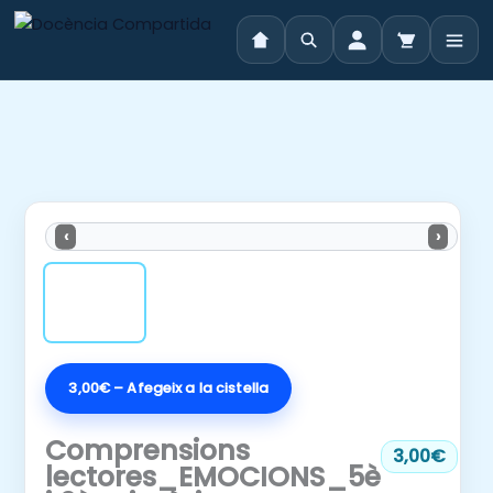
Vés
al
contingut
‹
›
3,00€ – Afegeix a la cistella
Comprensions
3,00€
lectores_EMOCIONS_5è