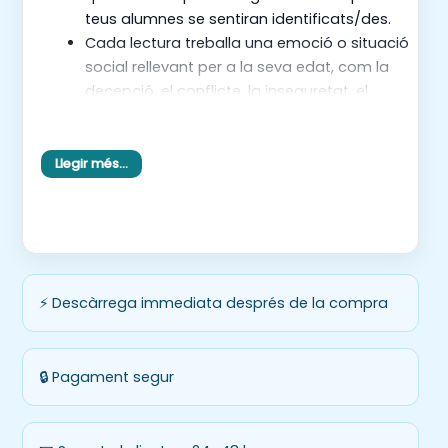
teus alumnes se sentiran identificats/des.
Cada lectura treballa una emoció o situació
social rellevant per a la seva edat, com la
decepció, el conflicte, la inseguretat, el
dubte, l’empatia i l’exclusió.
Vuit preguntes per lectura que treballen la
comprensió literal, inferencial i crítica del text.
Llegir més…
Activitats que fomenten la reflexió personal
sobre com se senten els personatges i com
actuarien ells/es en situacions similars.
Un recurs llest per imprimir i utilitzar, ideal per
treballar a classe, en petits grups o com a
⚡ Descàrrega immediata després de la compra
tasca individual.
Què aprendran els teus alumnes?
🔒 Pagament segur
Milloraran la seva comprensió lectora en
diferents nivells: literal, inferencial i crític.