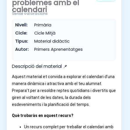
problemes amb el
calendari
Sense valoracions
Nivell:
Primària
Cicle:
Cicle Mitjà
Tipus:
Material didàctic
Autor:
Primers Aprenentatges
Descripció del material 📌
Aquest material et convida a explorar el calendari d’una
manera dinàmica i atractiva amb el teu alumnat.
Prepara’t per a resoldre reptes quotidians i divertits que
giren al voltant de les dates, la durada dels
esdeveniments i la planificació del temps.
Què trobaràs en aquest recurs?
Un recurs complet per treballar el calendari amb