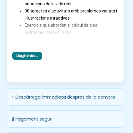
situacions de la vida real.
30 targetes d’activitats amb problemes variats i
il·lustracions atractives.
Exercicis que aborden el càlcul de dies,
setmanes, mesos i anys.
Propostes per identificar dates concretes i
seqüències temporals.
Material llest per imprimir i utilitzar a l’aula de
Llegir més…
manera immediata.
Objectius:
Llegir i interpretar el calendari amb facilitat.
Calcular durades i intervals de temps de forma
⚡ Descàrrega immediata després de la compra
autònoma.
Identificar dates específiques a partir de
descripcions complexes.
🔒 Pagament segur
Desenvolupar el raonament lògic i la comprensió
temporal.