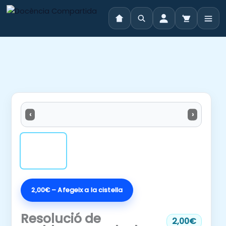
Vés
al
contingut
‹
›
2,00€ – Afegeix a la cistella
Resolució de
2,00€