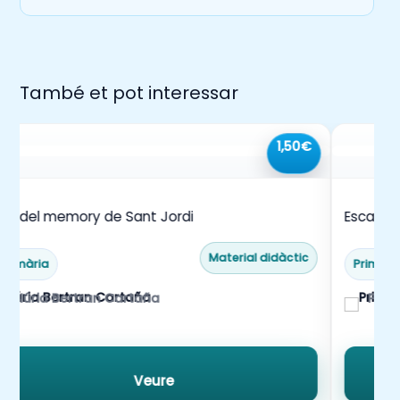
També et pot interessar
1,50€
oc del memory de Sant Jordi
Escape 
les vac
Material didàctic
Primària
Primàri
Núria Bertran Cartaña
Prim
Veure