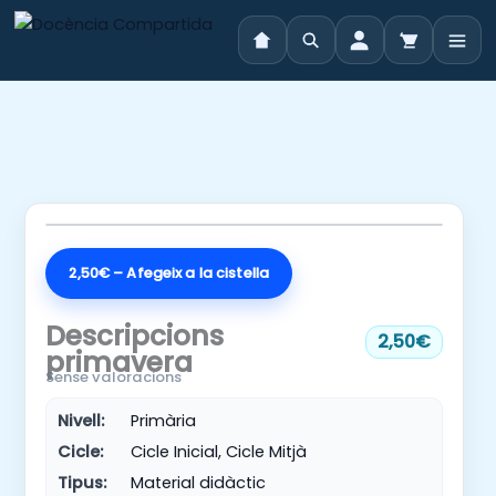
Vés
al
contingut
2,50€ – Afegeix a la cistella
Descripcions
2,50€
primavera
Sense valoracions
Nivell:
Primària
Cicle:
Cicle Inicial, Cicle Mitjà
Tipus:
Material didàctic