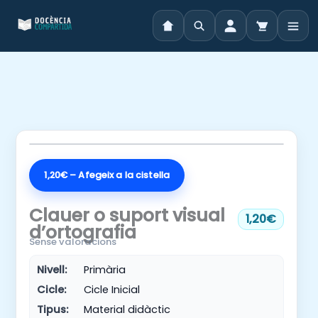
Vés
al
contingut
1,20€ – Afegeix a la cistella
Clauer o suport visual
1,20€
d’ortografia
Sense valoracions
Nivell:
Primària
Cicle:
Cicle Inicial
Tipus:
Material didàctic