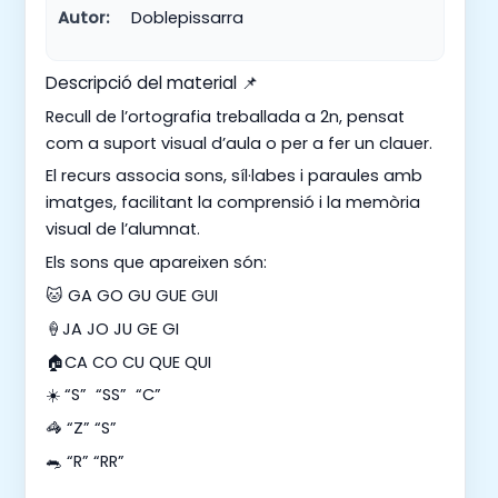
Autor:
Doblepissarra
Descripció del material 📌
Recull de l’ortografia treballada a 2n, pensat
com a suport visual d’aula o per a fer un clauer.
El recurs associa sons, síl·labes i paraules amb
imatges, facilitant la comprensió i la memòria
visual de l’alumnat.
Els sons que apareixen són:
🐱 GA GO GU GUE GUI
🍦JA JO JU GE GI
🏠CA CO CU QUE QUI
☀️ “S” “SS” “C”
🦓 “Z” “S”
🐀 “R” “RR”