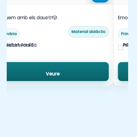
uguem amb els daus🩷🎲
Emocio
Material didàctic
Primària
Primàri
Elisabet Jordà
Prim
Veure