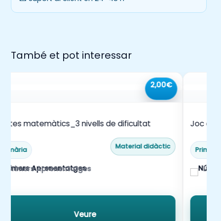
També et pot interessar
2,00€
eptes matemàtics_3 nivells de dificultat
Joc del
Material didàctic
Primària
Primàri
Primers Aprenentatges
La m
Veure