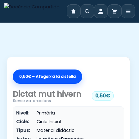
Vés
al
contingut
0,50€ – Afegeix a la cistella
Dictat mut hivern
0,50€
Sense valoracions
Nivell:
Primària
Cicle:
Cicle Inicial
Tipus:
Material didàctic
Autor:
La màgia d'aprendre