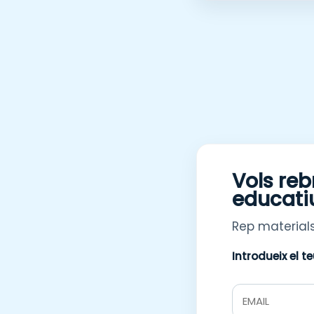
Vols reb
educati
Rep materials
Introdueix el t