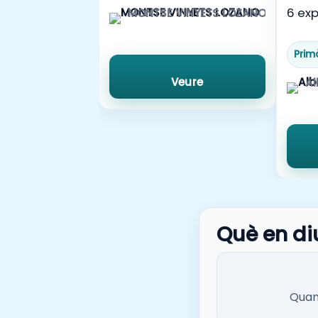
6 exp
MONTSE VINYETS LOZANO
amb 
tipol
Prim
Veure
Al
Què en di
Quan 