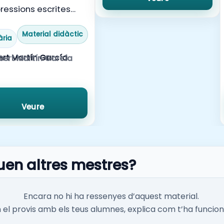
ressions escrites
temàtiques i
ogies diferents.
Material didàctic
ària
bert Martín García
Veure
uen altres mestres?
Encara no hi ha ressenyes d’aquest material.
el provis amb els teus alumnes, explica com t’ha funcion