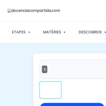
Vés
al
contingut
ETAPES
MATÈRIES
DESCOBREIX
‹