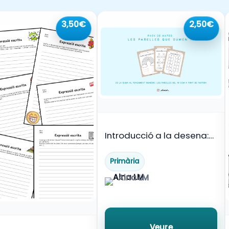
3,50€
2,50€
Introducció a la desena:
Les parelles que sumen 10
Primària
Aina LM
Veure