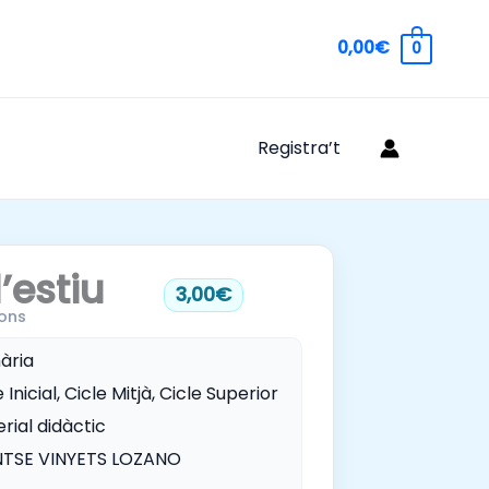
0,00€
0
Registra’t
’estiu
3,00€
ons
ària
 Inicial, Cicle Mitjà, Cicle Superior
rial didàctic
TSE VINYETS LOZANO