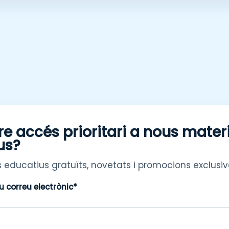
re accés prioritari a nous mater
us?
 educatius gratuïts, novetats i promocions exclusiv
eu correu electrònic*