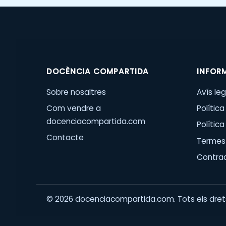
DOCÈNCIA COMPARTIDA
INFOR
Sobre nosaltres
Avís leg
Com vendre a
Política
docenciacompartida.com
Polític
Contacte
Termes 
Contra
©
2026
docenciacompartida.com. Tots els drets