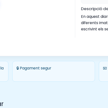
Descripció de
En aquest diar
diferents ima
escrivint els s
la
🔒 Pagament segur
📧
ar