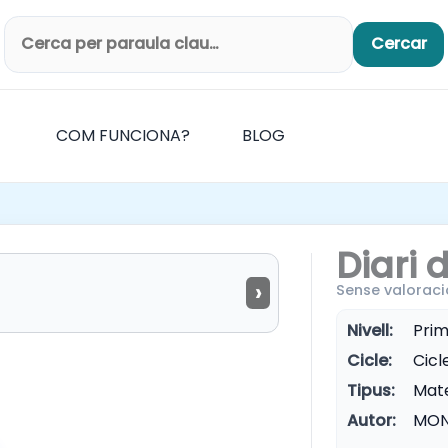
Cercar
Cerca productes
COM FUNCIONA?
BLOG
Diari d
›
Sense valoraci
Nivell:
Prim
Cicle:
Cicle
Tipus:
Mate
Autor:
MON