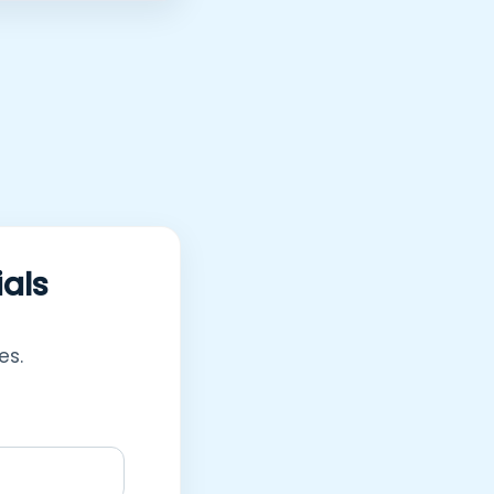
ials
es.