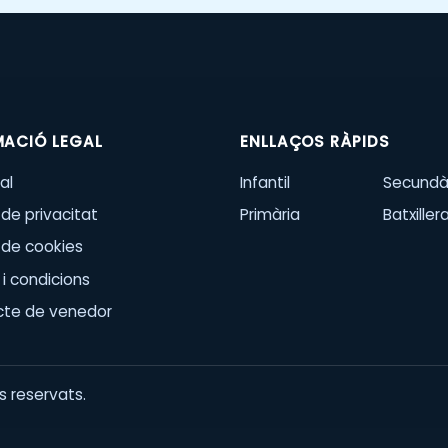
MACIÓ LEGAL
ENLLAÇOS RÀPIDS
al
Infantil
Secundà
 de privacitat
Primària
Batxiller
a de cookies
i condicions
cte de venedor
 reservats.