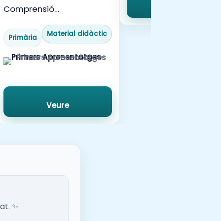
Veure
Comprensió
lectora_Instruccions.
Llegeixo, dibuixo i pinto.
Material didàctic
Primària
Primers Aprenentatges
Veure
at. ✨