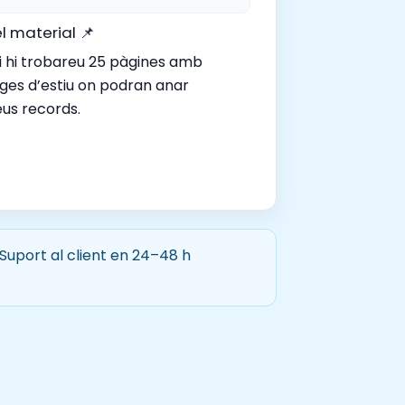
l material 📌
i hi trobareu 25 pàgines amb
tges d’estiu on podran anar
eus records.
 Suport al client en 24–48 h