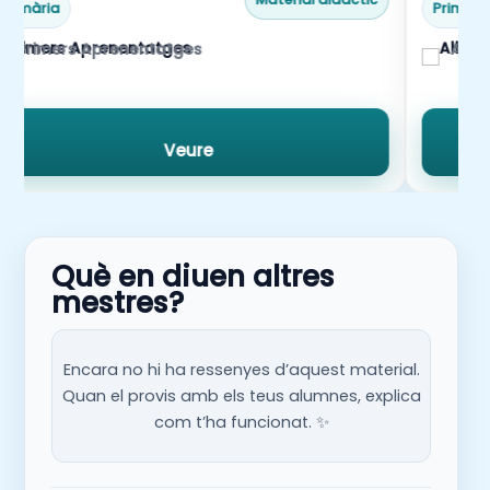
Primària
Primàri
Primers Aprenentatges
Albe
Veure
Què en diuen altres
mestres?
Encara no hi ha ressenyes d’aquest material.
Quan el provis amb els teus alumnes, explica
com t’ha funcionat. ✨