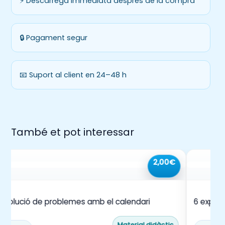
⚡ Descàrrega immediata després de la compra
🔒 Pagament segur
📧 Suport al client en 24–48 h
També et pot interessar
2,00€
esolució de problemes amb el calendari
6 expre
tipologi
Material didàctic