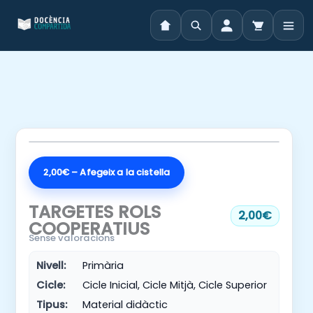
Vés
al
contingut
2,00€ – Afegeix a la cistella
TARGETES ROLS
2,00€
COOPERATIUS
Sense valoracions
Nivell:
Primària
Cicle:
Cicle Inicial, Cicle Mitjà, Cicle Superior
Tipus:
Material didàctic