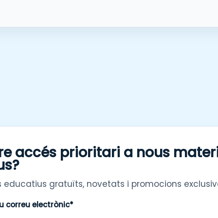
re accés prioritari a nous mater
us?
 educatius gratuïts, novetats i promocions exclusiv
eu correu electrònic*