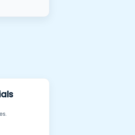
ials
es.