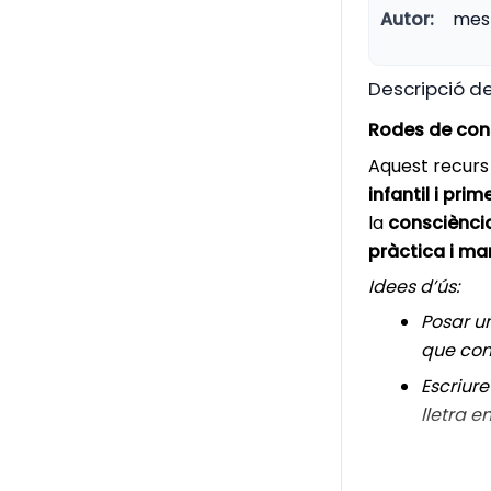
Autor:
mest
Descripció de
Rodes de con
Aquest recurs
infantil i prim
la
consciènci
pràctica i ma
Idees d’ús:
Posar u
que com
Escriur
lletra e
Les rodes són