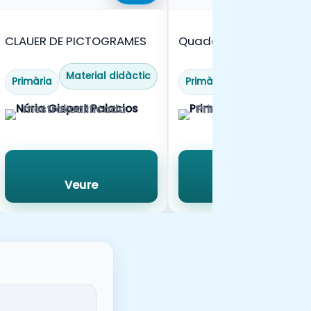
-
CLAUER DE PICTOGRAMES
Quadern docent_Curs
26-27
Material didàctic
Material didàc
Primària
Primària
mestrakoalificada
Primers Aprenentatg
Veure
Veure