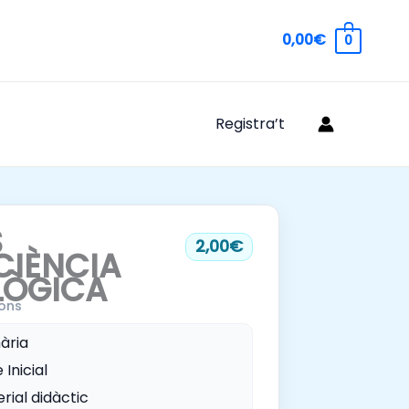
0,00€
0
Registra’t
S
2,00€
IÈNCIA
LÒGICA
ons
ària
 Inicial
rial didàctic