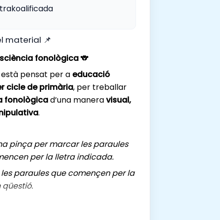
rakoalificada
l material 📌
sciència fonològica
🐨
 està pensat per a
educació
er cicle de primària
, per treballar
a fonològica
d’una manera
visual,
nipulativa
.
na pinça per marcar les paraules
encen per la lletra indicada.
e les paraules que començen per la
n qüestió.
fàcils de preparar i utilitzar
, només