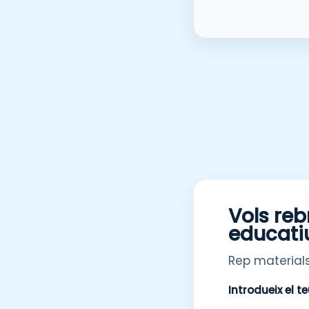
Vols reb
educati
Rep materials
Introdueix el t