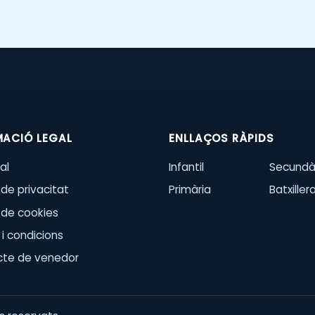
MACIÓ LEGAL
ENLLAÇOS RÀPIDS
al
Infantil
Secundà
 de privacitat
Primària
Batxiller
a de cookies
i condicions
cte de venedor