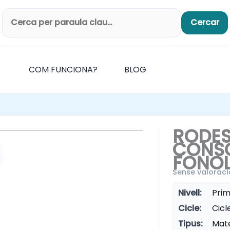
Cercar
Cerca productes
COM FUNCIONA?
BLOG
RODE
CONSC
FONO
Sense valoraci
Nivell:
Prim
Cicle:
Cicle
Tipus:
Mate