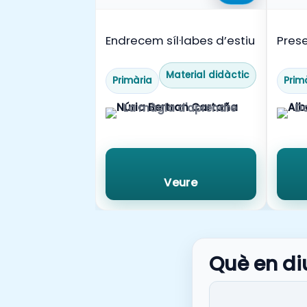
Endrecem síl·labes d’estiu
Prese
per a 
siste
Material didàctic
Primària
Prim
La màgia d'aprendre
Do
Veure
Què en di