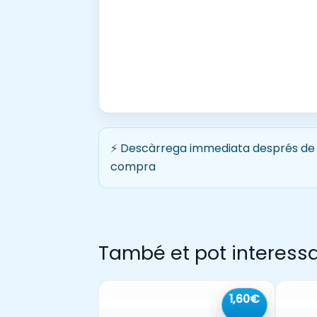
⚡ Descàrrega immediata després de 
compra
També et pot interess
1,60€