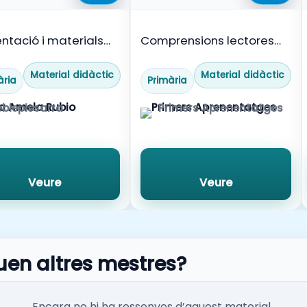
ntació i materials
Comprensions lectores
treballar l’univers i el
Carnaval (Cicle Inicial)
ma solar.
Material didàctic
Material didàctic
ària
Primària
blepissarra
Primers Aprenentatges
Veure
Veure
uen altres mestres?
Encara no hi ha ressenyes d’aquest material.