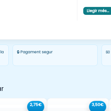
cal imprimir-l
alumnes. Perf
Llegir més…
activitats ind
la
🔒 Pagament segur
📧
ar
2,75€
3,50€