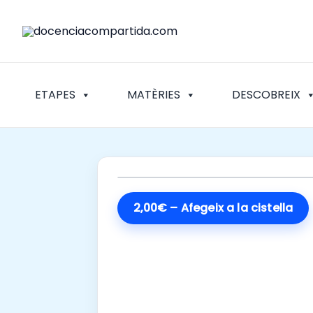
Vés
al
contingut
ETAPES
MATÈRIES
DESCOBREIX
2,00€ – Afegeix a la cistella