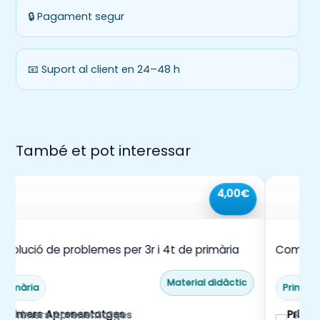
🔒 Pagament segur
📧 Suport al client en 24–48 h
També et pot interessar
4,00€
esolució de problemes per 3r i 4t de primària
Comprens
Material didàctic
Primària
Primàri
Primers Aprenentatges
Prim