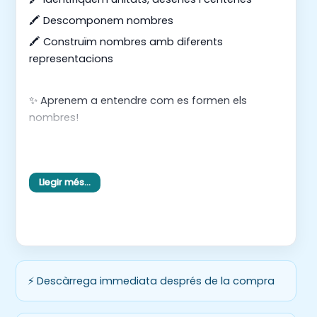
🖍️ Descomponem nombres
🖍️ Construïm nombres amb diferents
representacions
✨ Aprenem a entendre com es formen els
nombres!
👉 Les activitats es poden utilitzar com a fitxa
individual o plastificades, per fer servir amb
Llegir més…
retolador en racons o petit grup 🙌
⚡ Descàrrega immediata després de la compra