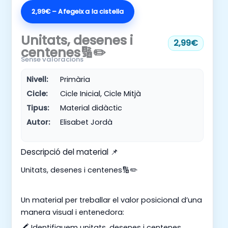
2,99€ – Afegeix a la cistella
Unitats, desenes i
2,99€
centenes🔢✏️
Sense valoracions
Nivell:
Primària
Cicle:
Cicle Inicial, Cicle Mitjà
Tipus:
Material didàctic
Autor:
Elisabet Jordà
Descripció del material 📌
Unitats, desenes i centenes🔢✏️
Un material per treballar el valor posicional d’una
manera visual i entenedora:
🖍️ Identifiquem unitats, desenes i centenes