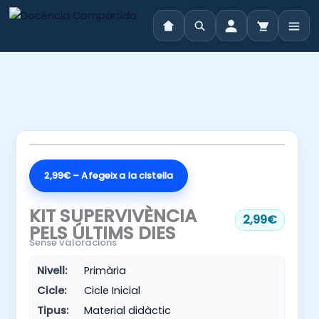
Vés
al
contingut
2,99€ – Afegeix a la cistella
KIT SUPERVIVÈNCIA
2,99€
PELS ÚLTIMS DIES
Sense valoracions
Nivell:
Primària
Cicle:
Cicle Inicial
Tipus:
Material didàctic