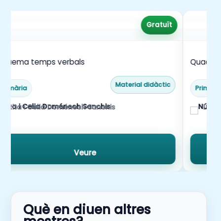
Gratuït
squema temps verbals
Quadern d
Material didàctic
Primària
Primàri
Rita i Celia Doménech Sanchis
La m
Veure
Què en diuen altres