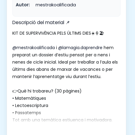
Autor:
mestrakoalificada
Descripció del material 📌
KIT DE SUPERVIVÈNCIA PELS ÚLTIMS DIES☀️🍦🏖️
@mestrakoalificada
i
@lamagia.daprendre
hem
preparat un dossier d’estiu pensat per a nens i
nenes de cicle inicial. Ideal per treballar a l’aula els
últims dies abans de marxar de vacances o per
mantenir l’aprenentatge viu durant l’estiu.
👉Què hi trobareu? (30 pàgines)
• Matemàtiques
• Lectoescriptura
• Passatemps
Tot amb una temàtica estiuenca i motivadora.
Disponible en lletra de pal, lletra lligada i