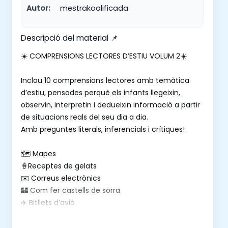
Autor:
mestrakoalificada
Descripció del material 📌
☀️ COMPRENSIONS LECTORES D’ESTIU VOLUM 2☀️
Inclou 10 comprensions lectores amb temàtica
d’estiu, pensades perquè els infants llegeixin,
observin, interpretin i dedueixin informació a partir
de situacions reals del seu dia a dia.
Amb preguntes literals, inferencials i crítiques!
🗺️ Mapes
🍦Receptes de gelats
✉️ Correus electrònics
🏰 Com fer castells de sorra
✈️ Bitllets d’avió
📰 Notícies del diari