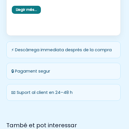
…i molt més!
Llegir més…
Una proposta motivadora que s’allunya de les
lectures tradicionals i que ajuda a desenvolupar la
comprensió lectora funcional de manera
significativa.
✨ Ideal per als últims dies de curs, racons, reforç,
⚡ Descàrrega immediata després de la compra
estiu o inici de curs.
🔒 Pagament segur
📧 Suport al client en 24–48 h
També et pot interessar