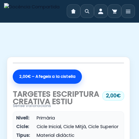
Vés
al
contingut
2,00€ – Afegeix a la cistella
TARGETES ESCRIPTURA
2,00€
CREATIVA ESTIU
Sense valoracions
Nivell:
Primària
Cicle:
Cicle Inicial, Cicle Mitjà, Cicle Superior
Tipus:
Material didàctic