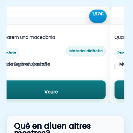
1,97€
reparem una macedònia
Quantes 
Material didàctic
Primària
Primàri
La màgia d'aprendre
MONT
Veure
Què en diuen altres