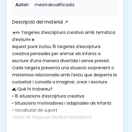
Autor:
mestrakoalificada
Descripció del material 📌
☀️✏️ Targetes d’escriptura creativa amb temàtica
d’estiu!✏️☀️
Aquest pack inclou 15 targetes d’escriptura
creativa pensades per animar els infants a
escriure d’una manera divertida i sense pressió.
Cada targeta presenta una situació sorprenent o
misteriosa relacionada amb l’estiu que desperta la
curiositat i convida a imaginar, crear i escriure.
🌊 Què hi trobareu?
• 15 situacions d’escriptura creativa
• Situacions motivadores i adaptades als infants
• Vocabulari de suport
• Inicis de frase per facilitar l’escriptura
• Propostes de dibuix
📚 Ideals per als últims dies de curs, racons de