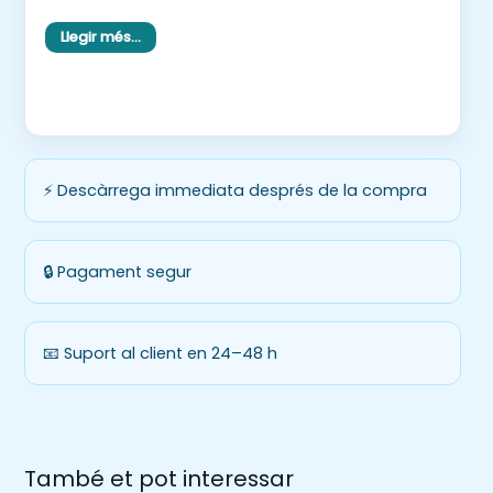
llengua, propostes d’estiu i per mantenir l’hàbit
Llegir més…
d’escriure durant les vacances.
💛 Un recurs flexible que s’adapta al nivell de cada
infant: alguns escriuran una frase i d’altres
inventaran una història sencera.
⚡ Descàrrega immediata després de la compra
🔒 Pagament segur
📧 Suport al client en 24–48 h
També et pot interessar