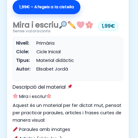
1,99€ – Afegeix a la cistella
Mira i escriu
1,99€
Sense valoracions
Nivell:
Primària
Cicle:
Cicle Inicial
Tipus:
Material didàctic
Autor:
Elisabet Jordà
Descripció del material
Mira i escriu!
Aquest és un material per fer dictat mut, pensat
per practicar paraules, articles i frases curtes de
manera visual:
Paraules amb imatges