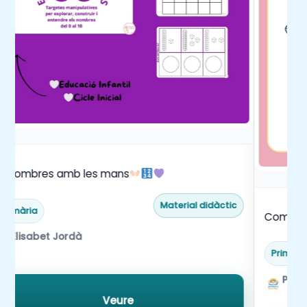
ls nombres amb les mans
Material didàctic
Primària
Comprens
Pasqua
Elisabet Jordà
Primàri
Prim
Veure