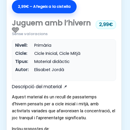
2,99€ – Afegeix a la cistella
Juguem amb l’hivern
2,99€
🩵
Sense valoracions
Nivell:
Primària
Cicle:
Cicle Inicial, Cicle Mitjà
Tipus:
Material didàctic
Autor:
Elisabet Jordà
Descripció del material 📌
Aquest material és un recull de
passatemps
d’hivern
pensats per a cicle inicial i mitjà,
amb
activitats variades que afavoreixen la concentració, el
joc tranquil i l’aprenentatge significatiu.
Inclou propostes de: