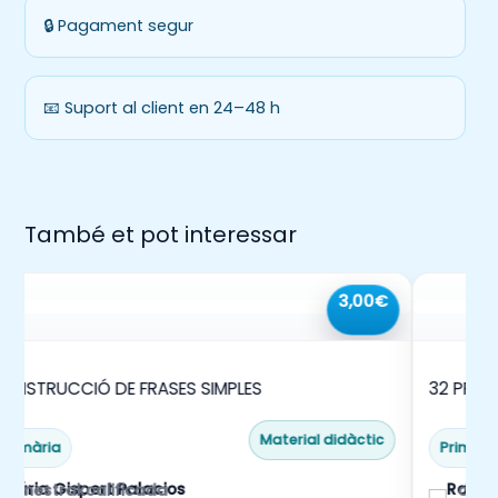
🔒 Pagament segur
📧 Suport al client en 24–48 h
També et pot interessar
3,00€
ONSTRUCCIÓ DE FRASES SIMPLES
32 PROB
Material didàctic
Primària
Primàri
mestrakoalificada
doce