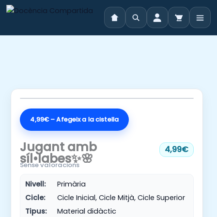
Vés
al
contingut
4,99€ – Afegeix a la cistella
Jugant amb
4,99€
síl•labes✨🌸
Sense valoracions
Nivell:
Primària
Cicle:
Cicle Inicial, Cicle Mitjà, Cicle Superior
Tipus:
Material didàctic