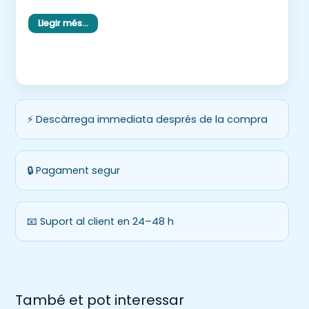
Llegir més…
Identificació de síl·laba tònica
Treball d’agudes, planes i esdrúixoles
Propostes d’ús manipulatives i dinàmiques
🎯 Objectius didàctics
⚡ Descàrrega immediata després de la compra
Desenvolupar la consciència fonològica
Identificar i segmentar paraules en síl·labes
🔒 Pagament segur
Relacionar oralitat i representació escrita
Detectar la síl·laba tònica
📧 Suport al client en 24–48 h
Aplicar la segmentació sil·làbica a l’ortografia
Afavorir la reflexió metalingüística
👩🏻‍🏫 Nivell recomanat
També et pot interessar