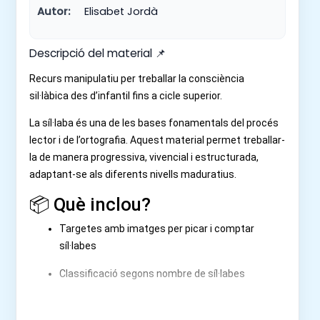
Autor:
Elisabet Jordà
Descripció del material 📌
Recurs manipulatiu per treballar la consciència
sil·làbica des d’infantil fins a cicle superior.
La síl·laba és una de les bases fonamentals del procés
lector i de l’ortografia. Aquest material permet treballar-
la de manera progressiva, vivencial i estructurada,
adaptant-se als diferents nivells maduratius.
📦 Què inclou?
Targetes amb imatges per picar i comptar
síl·labes
Classificació segons nombre de síl·labes
Construcció de paraules amb síl·labes
desordenades