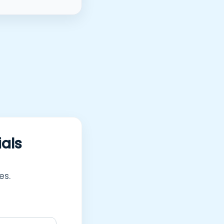
ials
es.