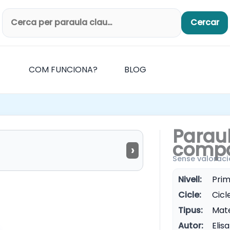
Cercar
Cerca productes
COM FUNCIONA?
BLOG
Parau
compa
›
Sense valoraci
Nivell:
Prim
Cicle:
Cicle
Tipus:
Mate
Autor:
Elis