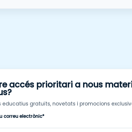
re accés prioritari a nous mater
us?
 educatius gratuïts, novetats i promocions exclusiv
eu correu electrònic*