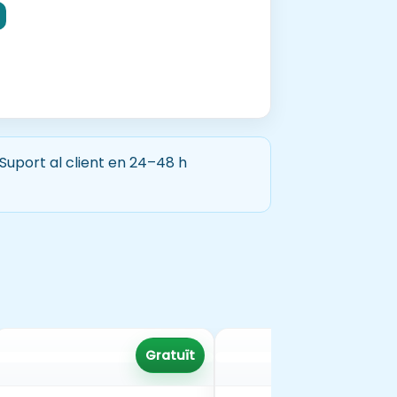
a cicle inicial i mitjà, a través del joc
ó.
 Suport al client en 24–48 h
2,
Gratuït