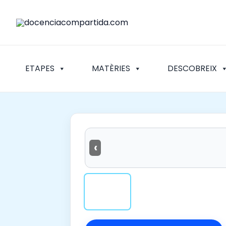
Vés
al
contingut
ETAPES
MATÈRIES
DESCOBREIX
‹