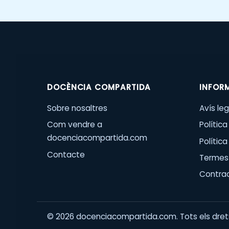
DOCÈNCIA COMPARTIDA
INFOR
Sobre nosaltres
Avís leg
Com vendre a
Política
docenciacompartida.com
Polític
Contacte
Termes 
Contra
©
2026
docenciacompartida.com. Tots els drets