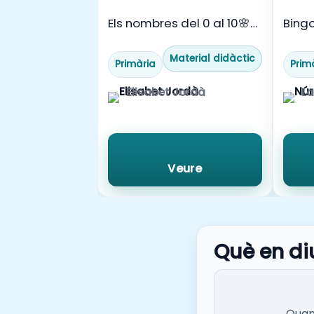
Els nombres del 0 al 10🌸
Bingo
🔢
Material didàctic
Primària
Prim
Elisabet Jordà
La
Veure
Què en di
Quan 