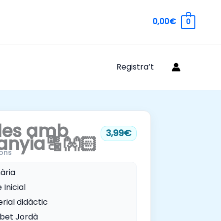
0,00€
0
Registra’t
les amb
3,99€
nyia🔠👐🏻
ons
ària
 Inicial
rial didàctic
abet Jordà