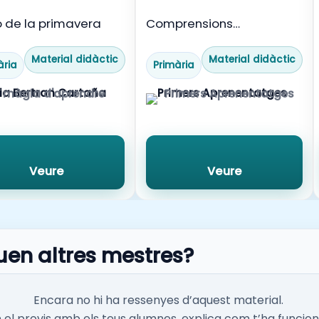
 de la primavera
Comprensions
lectores_La descripció
Material didàctic
Material didàctic
ària
Primària
 màgia d'aprendre
Primers Aprenentatges
Veure
Veure
uen altres mestres?
Encara no hi ha ressenyes d’aquest material.
el provis amb els teus alumnes, explica com t’ha funcion