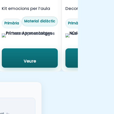
Kit emocions per l’aula
Decorem la mona de
pasqua
Material didàctic
Material didàc
Primària
Primària
Primers Aprenentatges
La màgia d'aprendr
Veure
Veure
at. ✨