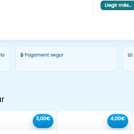
i el llenguatge 
Llegir més…
i la manipulaci
la
🔒 Pagament segur
📧
ar
3,00€
4,00€