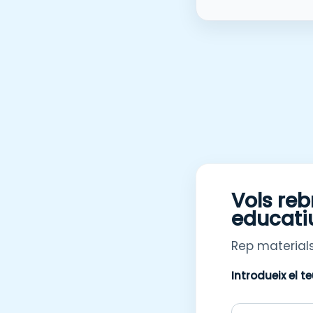
Vols reb
educati
Rep materials
Introdueix el t