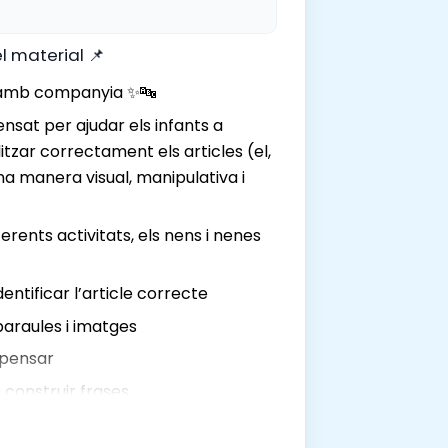
l material 📌
 amb companyia ✨🔤
nsat per ajudar els infants a
tilitzar correctament els articles (el,
’una manera visual, manipulativa i
erents activitats, els nens i nenes
dentificar l’article correcte
paraules i imatges
i pensar
 construir frases
ideal per treballar la concordança