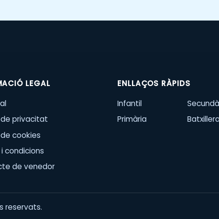
MACIÓ LEGAL
ENLLAÇOS RÀPIDS
al
Infantil
Secundà
 de privacitat
Primària
Batxiller
a de cookies
i condicions
cte de venedor
 reservats.