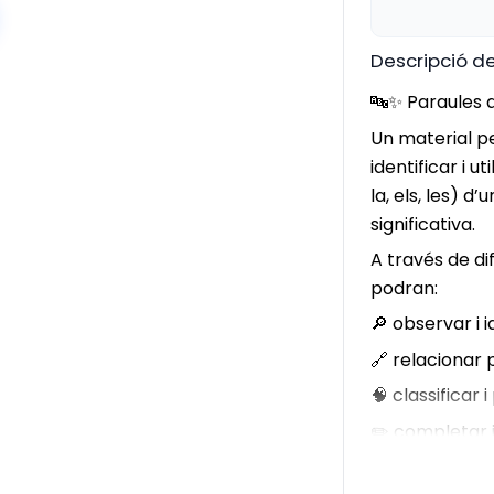
Descripció de
🔤✨ Paraules
Un material pe
identificar i u
la, els, les) d
significativa.
A través de dif
podran:
🔎 observar i i
🔗 relacionar 
🧠 classificar 
✏️ completar i
Una proposta 