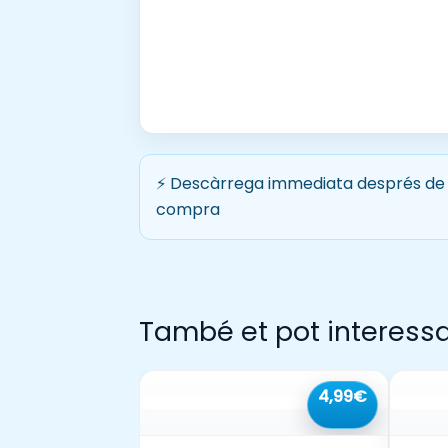
⚡ Descàrrega immediata després de 
compra
També et pot interess
4,99€