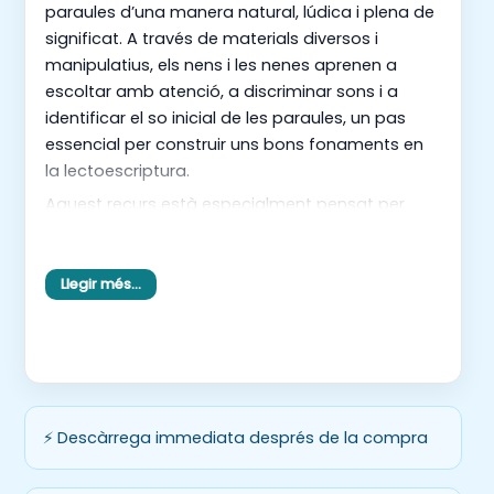
paraules d’una manera natural, lúdica i plena de
significat. A través de materials diversos i
manipulatius, els nens i les nenes aprenen a
escoltar amb atenció, a discriminar sons i a
identificar el so inicial de les paraules, un pas
essencial per construir uns bons fonaments en
la lectoescriptura.
Aquest recurs està especialment pensat per
a Educació Infantil i Cicle Inicial, i ofereix
activitats variades que s’adapten tant al treball
individual com a la dinàmica de petit grup. Cada
Llegir més…
proposta convida a explorar, observar,
comparar i jugar, potenciant la curiositat i el
gaudi per aprendre.
Amb targetes, rodes fonològiques, fitxes i jocs,
els infants podran experimentar amb els sons
⚡ Descàrrega immediata després de la compra
de manera vivencial i amena, sempre des d’un
enfocament respectuós amb el ritme de cada