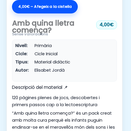
4,00€ – Afegeix a la cistella
Amb quina lletra
4,00€
comença?
Sense valoracions
Nivell:
Primària
Cicle:
Cicle Inicial
Tipus:
Material didàctic
Autor:
Elisabet Jordà
Descripció del material 📌
120 pàgines plenes de jocs, descobertes i
primers passos cap a la lectoescriptura
“Amb quina lletra comença?” és un pack creat
amb molta cura perquè els infants puguin
endinsar-se en el meravellós món dels sons i les