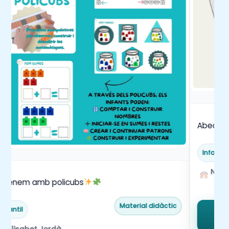
Abeceda
Infantil
Núri
prenem amb policubs
Material didàctic
Infantil
Elisabet Jordà