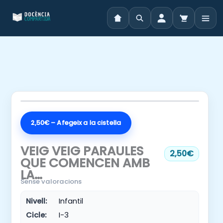
Vés
al
contingut
2,50€ – Afegeix a la cistella
VEIG VEIG PARAULES
2,50€
QUE COMENCEN AMB
LA…
Sense valoracions
Nivell:
Infantil
Cicle:
I-3