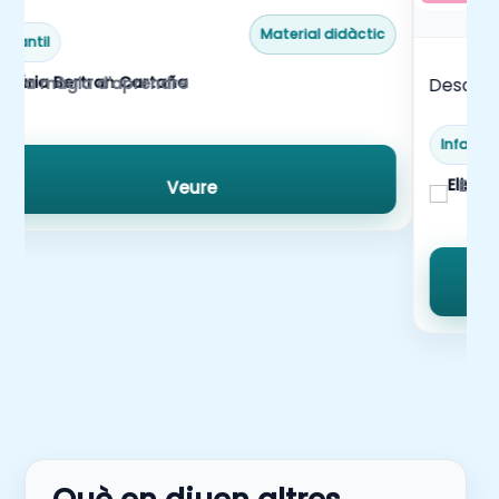
Material didàctic
Infantil
La màgia d'aprendre
Descobr
Infantil
Elis
Veure