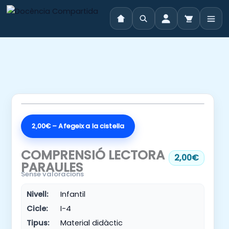
Vés
al
contingut
2,00€ – Afegeix a la cistella
COMPRENSIÓ LECTORA
2,00€
PARAULES
Sense valoracions
Nivell:
Infantil
Cicle:
I-4
Tipus:
Material didàctic