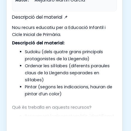
Descripció del material 📌
Nou recurs educatiu per a Educació Infantil i
Cicle Inicial de Primària.
Descripció del material:
Sudoku (dels quatre grans principals
protagonistes de la Llegenda)
Ordenar les síl·labes (diferents paraules
claus de la Llegenda separades en
síl·labes)
Pintar (segons les indicacions, hauran de
pintar d’un color)
Què és treballa en aquests recursos?
Pensament logicomatemàtic, identificant
patrons i relacions.
Consciència fonològica, identificant i