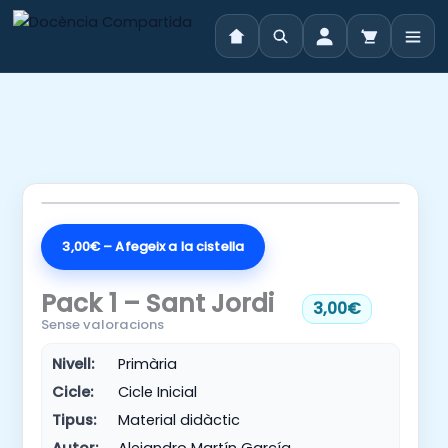
Vés
al
contingut
3,00€ – Afegeix a la cistella
Pack 1 – Sant Jordi
3,00€
Sense valoracions
Nivell:
Primària
Cicle:
Cicle Inicial
Tipus:
Material didàctic
Autor:
Alejandro Martín García