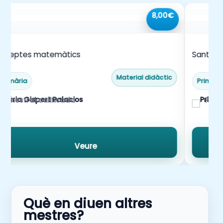
8,00€
8 reptes matemàtics
Sant Jor
rúbrique
Material didàctic
Primària
Primàri
mestrakoalificada
Prim
Veure
Què en diuen altres
mestres?