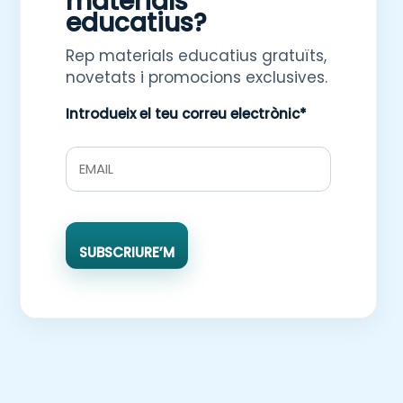
materials
educatius?
Rep materials educatius gratuïts,
novetats i promocions exclusives.
Introdueix el teu correu electrònic*
SUBSCRIURE’M