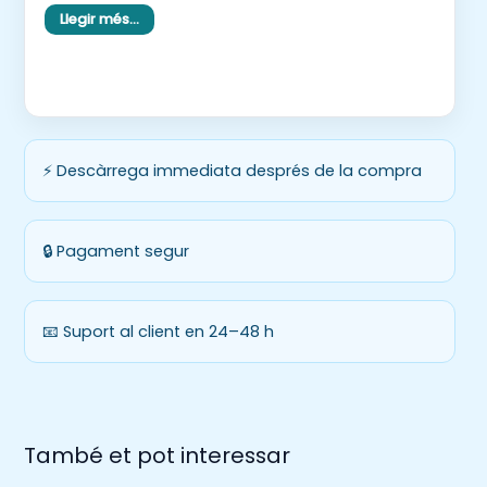
Llegir més…
manipulant síl·labes.
Iniciació a la lectoescriptura, construint
paraules.
Relació so-grafia.
Expressió artística.
⚡ Descàrrega immediata després de la compra
🔒 Pagament segur
📧 Suport al client en 24–48 h
També et pot interessar