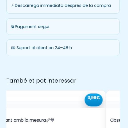
⚡ Descàrrega immediata després de la compra
🔒 Pagament segur
📧 Suport al client en 24–48 h
També et pot interessar
3,99€
ugant amb la mesura📏💙
Observe