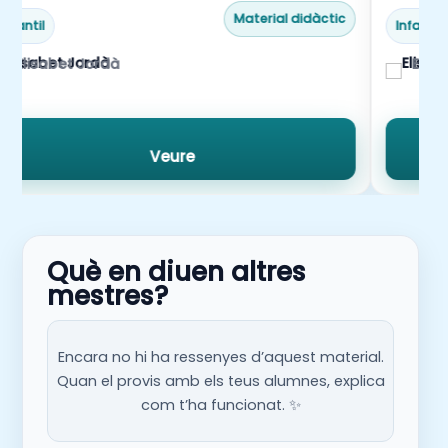
Material didàctic
Infantil
Infantil
Elisabet Jordà
Elis
Veure
Què en diuen altres
mestres?
Encara no hi ha ressenyes d’aquest material.
Quan el provis amb els teus alumnes, explica
com t’ha funcionat. ✨