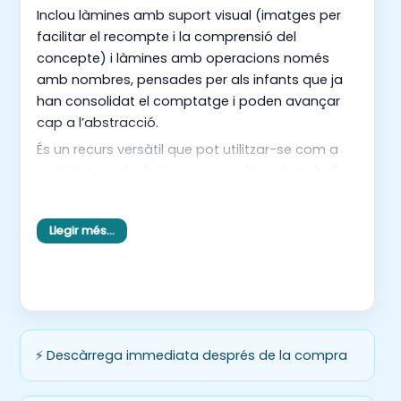
Inclou làmines amb suport visual (imatges per
facilitar el recompte i la comprensió del
concepte) i làmines amb operacions només
amb nombres, pensades per als infants que ja
han consolidat el comptatge i poden avançar
cap a l’abstracció.
És un recurs versàtil que pot utilitzar-se com a
activitat manipulativa o com a fitxa de treball,
segons les necessitats de l’aula.
🎯 Objectius del material
Llegir més…
➡️Consolidar el concepte de suma i resta en
contextos significatius.
➡️Afavorir la comprensió del càlcul a partir del
suport visual.
➡️Progressar cap a la representació simbòlica
⚡ Descàrrega immediata després de la compra
de les operacions.
➡️Respectar els diferents ritmes d’aprenentatge