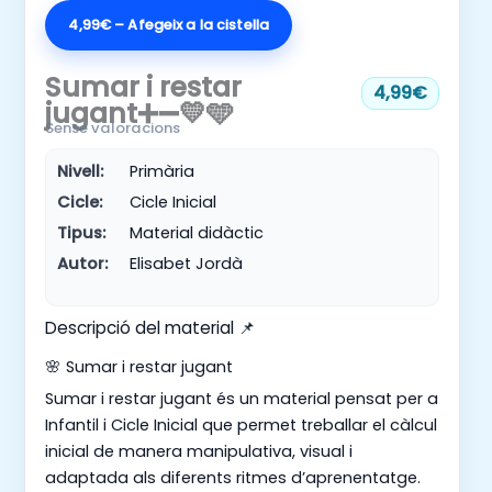
4,99€ – Afegeix a la cistella
Sumar i restar
4,99€
jugant➕➖💛🩵
Sense valoracions
Nivell:
Primària
Cicle:
Cicle Inicial
Tipus:
Material didàctic
Autor:
Elisabet Jordà
Descripció del material 📌
🌸 Sumar i restar jugant
Sumar i restar jugant és un material pensat per a
Infantil i Cicle Inicial que permet treballar el càlcul
inicial de manera manipulativa, visual i
adaptada als diferents ritmes d’aprenentatge.