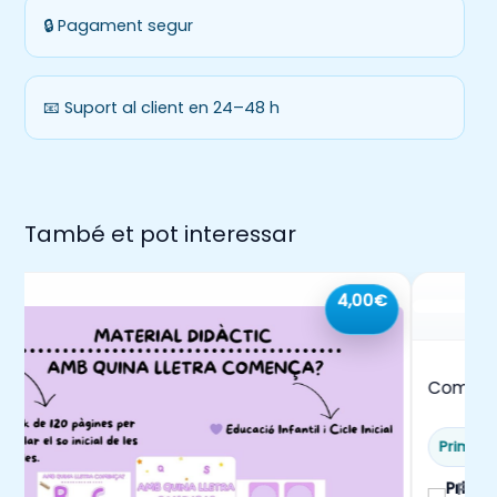
dins l’aula.
🔒 Pagament segur
➡️Desenvolupar estratègies de recompte i
resolució d’operacions bàsiques.
➡️Fomentar l’autonomia en la resolució
📧 Suport al client en 24–48 h
d’activitats matemàtiques.
També et pot interessar
4,00€
Comprens
dibuixo i
Primàri
Prim