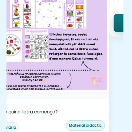
mb quina lletra comença?
Material didàctic
Primària