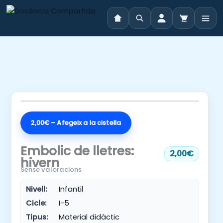
Vés
al
contingut
2,00€ – Afegeix a la cistella
Embolic de lletres:
2,00€
hivern
Sense valoracions
Nivell:
Infantil
Cicle:
I-5
Tipus:
Material didàctic