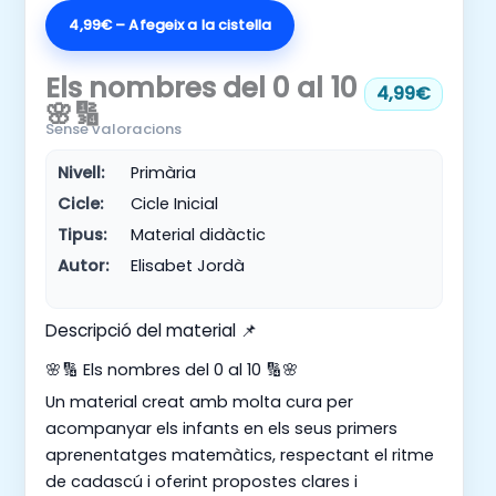
4,99€ – Afegeix a la cistella
Els nombres del 0 al 10
4,99€
🌸🔢
Sense valoracions
Nivell:
Primària
Cicle:
Cicle Inicial
Tipus:
Material didàctic
Autor:
Elisabet Jordà
Descripció del material 📌
🌸🔢 Els nombres del 0 al 10 🔢🌸
Un material creat amb molta cura per
acompanyar els infants en els seus primers
aprenentatges matemàtics, respectant el ritme
de cadascú i oferint propostes clares i