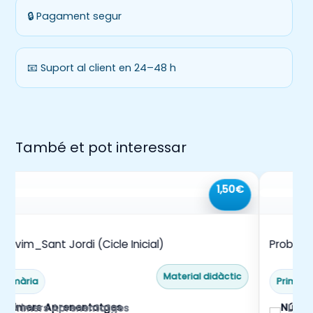
🔒 Pagament segur
📧 Suport al client en 24–48 h
També et pot interessar
1,50€
scrivim_Sant Jordi (Cicle Inicial)
Problem
Material didàctic
Primària
Primàri
Primers Aprenentatges
La m