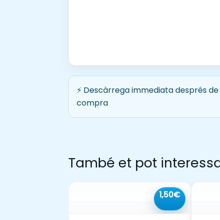
⚡ Descàrrega immediata després de 
compra
També et pot interess
1,50€