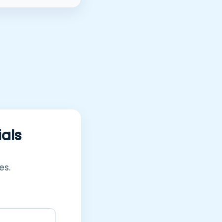
ials
es.