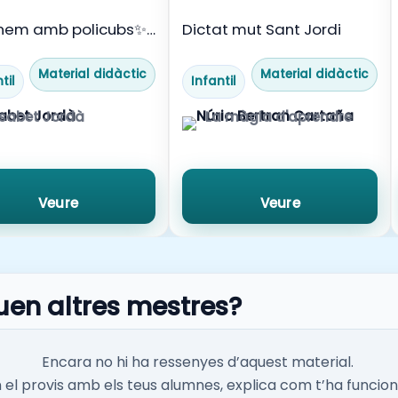
nem amb policubs✨
Dictat mut Sant Jordi
Material didàctic
Material didàctic
til
Infantil
isabet Jordà
La màgia d'aprendre
Veure
Veure
uen altres mestres?
Encara no hi ha ressenyes d’aquest material.
el provis amb els teus alumnes, explica com t’ha funcion