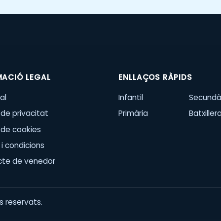
MACIÓ LEGAL
ENLLAÇOS RÀPIDS
al
Infantil
Secundà
 de privacitat
Primària
Batxiller
a de cookies
i condicions
cte de venedor
 reservats.