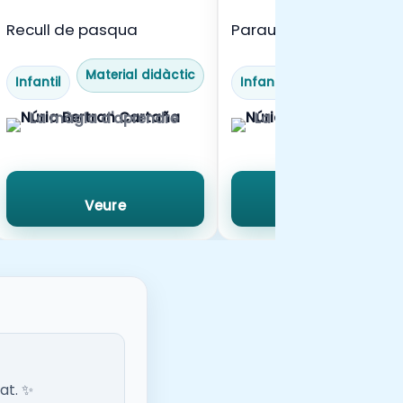
Recull de pasqua
Paraules amagades
hivern
Material didàctic
Material didàc
Infantil
Infantil
La màgia d'aprendre
La màgia d'aprendr
Veure
Veure
at. ✨