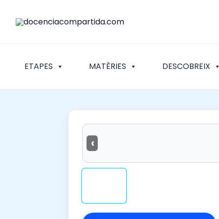
Vés
al
contingut
ETAPES
MATÈRIES
DESCOBREIX
‹