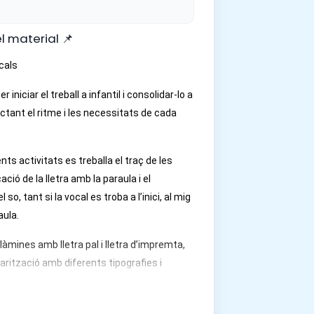
l material 📌
cals
per
iniciar el treball a infantil i consolidar-lo a
ectant el ritme i les necessitats de cada
nts activitats es treballa el
traç de les
cació de la lletra amb la paraula
i el
 so, tant si la vocal es troba
a l’inici, al mig
raula
.
làmines amb lletra pal i lletra d’impremta
,
iarització amb diferents tipografies i
ciència gràfica.
poden
imprimir com a fitxa
o