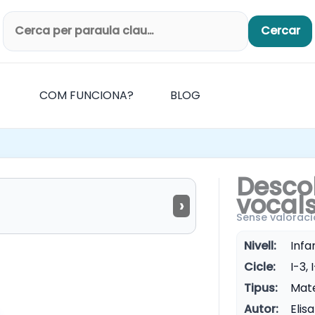
Cercar
Cerca productes
COM FUNCIONA?
BLOG
Desco
vocals
›
Sense valoraci
Nivell:
Infan
Cicle:
I-3, 
Tipus:
Mate
Autor:
Elis