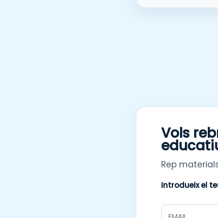
Vols reb
educati
Rep materials
Introdueix el t