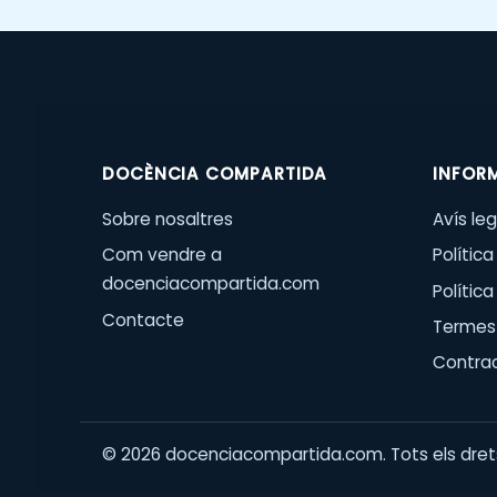
DOCÈNCIA COMPARTIDA
INFOR
Sobre nosaltres
Avís leg
Com vendre a
Política
docenciacompartida.com
Polític
Contacte
Termes 
Contra
©
2026
docenciacompartida.com. Tots els drets