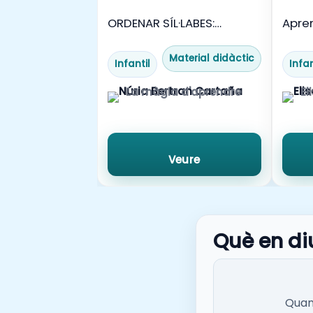
ORDENAR SÍL·LABES:
Apre
ANIMALS
🧩
Material didàctic
Infantil
Infan
La màgia d'aprendre
El
Veure
Què en di
Quan 