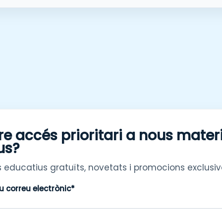
re accés prioritari a nous mater
us?
 educatius gratuïts, novetats i promocions exclusiv
eu correu electrònic*