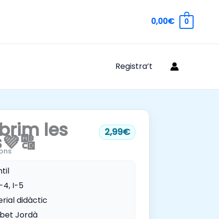
0,00€
0
Registra’t
brim les
2,99€
💜🔠
ons
til
I-4, I-5
rial didàctic
abet Jordà